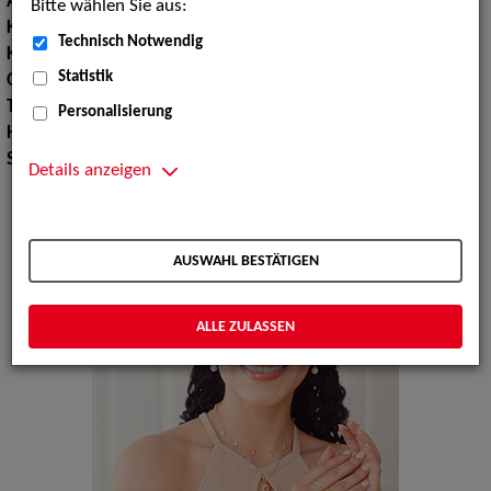
Augenfarbe:
braun
Bitte wählen Sie aus:
Körpergröße:
168 cm
Technisch Notwendig
Konfektionsgröße:
34 36
Statistik
Oberweite:
90
Taille:
65
Personalisierung
Hüfte:
90
Schuhgröße:
38
Details anzeigen
AUSWAHL BESTÄTIGEN
ALLE ZULASSEN