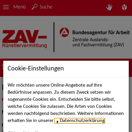
Menü
Suche
Suche nach Künstler*innen
Cookie-Einstellungen
Wir möchten unsere Online-Angebote auf Ihre
Lia M.
Bedürfnisse anpassen. Zu diesem Zweck setzen wir
sogenannte Cookies ein. Entscheiden Sie bitte selbst,
in
Meine Merkliste
legen
als PDF speichern
welche Cookies Sie zulassen. Die Arten von Cookies
Models / Werbung:
Fotomodell
werden nachfolgend beschrieben. Weitere Informationen
erhalten Sie in unserer
Datenschutzerklärung
.
Haarfarbe:
schwarz