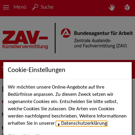
Menü
Suche
Suche nach Künstler*innen
Cookie-Einstellungen
Wir möchten unsere Online-Angebote auf Ihre
Leyla M.
Bedürfnisse anpassen. Zu diesem Zweck setzen wir
sogenannte Cookies ein. Entscheiden Sie bitte selbst,
in
Meine Merkliste
legen
als PDF speichern
welche Cookies Sie zulassen. Die Arten von Cookies
Models / Werbung:
Fotomodell, Mannequin
werden nachfolgend beschrieben. Weitere Informationen
erhalten Sie in unserer
Datenschutzerklärung
.
Haarfarbe:
braun