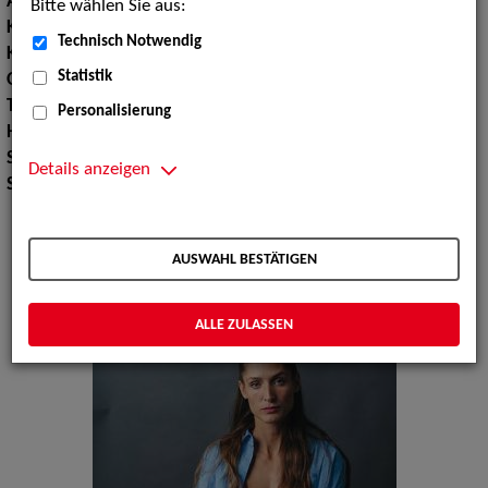
Augenfarbe:
grün, grün
Bitte wählen Sie aus:
Körpergröße:
180 cm
Technisch Notwendig
Konfektionsgröße:
36 38
Statistik
Oberweite:
85
Taille:
65
Personalisierung
Hüfte:
98
Schuhgröße:
40
Details anzeigen
Specials:
Bademode, Wäsche
AUSWAHL BESTÄTIGEN
ALLE ZULASSEN