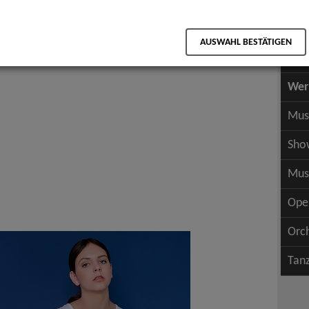
Scha
als PDF speichern
Scha
AUSWAHL BESTÄTIGEN
Wer
Wer
Mus
Sho
Mus
Ope
Orc
Tan