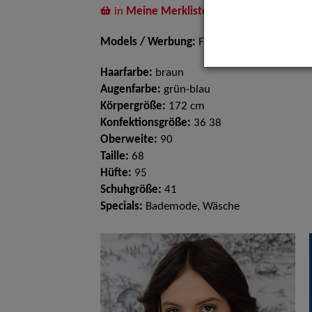
in
Meine Merkliste
legen
Models / Werbung:
Fotomodell
Haarfarbe:
braun
Augenfarbe:
grün-blau
Körpergröße:
172 cm
Konfektionsgröße:
36 38
Oberweite:
90
Taille:
68
Hüfte:
95
Schuhgröße:
41
Specials:
Bademode, Wäsche