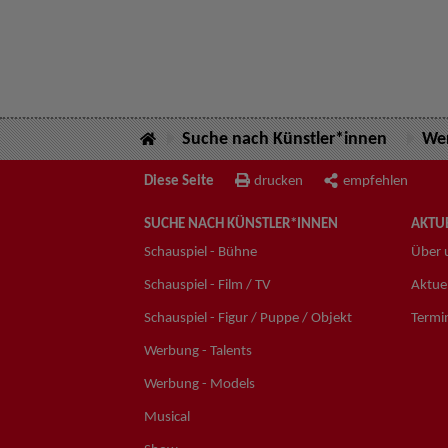
Suche nach Künstler*innen
Wer
Diese Seite
drucken
empfehlen
SUCHE NACH KÜNSTLER*INNEN
AKTUE
Schauspiel - Bühne
Über 
Schauspiel - Film / TV
Aktuel
Schauspiel - Figur / Puppe / Objekt
Termi
Werbung - Talents
Werbung - Models
Musical