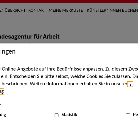
TENÜBERSICHT
KONTAKT
MEINE MERKLISTE | KÜNSTLER*INNEN BUCHEN
lungen
Online-Angebote auf Ihre Bedürfnisse anpassen. Zu diesem Zwec
nach Künstler*innen
Über uns
Aktuelles
Termi
in. Entscheiden Sie bitte selbst, welche Cookies Sie zulassen. D
beschrieben. Weitere Informationen erhalten Sie in unserer
ng
.
nnen
:
ME
dig
Statistik
Pe
Scha