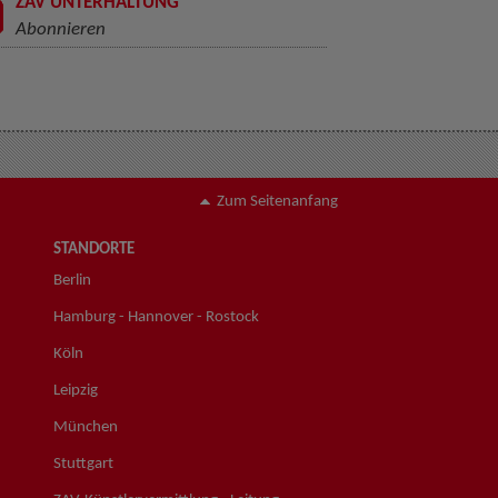
ZAV UNTERHALTUNG
Abonnieren
Zum Seitenanfang
STANDORTE
Berlin
Hamburg - Hannover - Rostock
Köln
Leipzig
München
Stuttgart