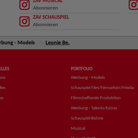
ZAV MUSICAL
Abonnieren
ZAV SCHAUSPIEL
Abonnieren
bung - Models
Leonie Be.
LLES
PORTFOLIO
uns
Werbung - Models
les
Schauspiel Film/Fernsehen/Media
ne
Filmschaffende Produktion
Werbung - Talents/Extras
Schauspiel Bühne
Musical