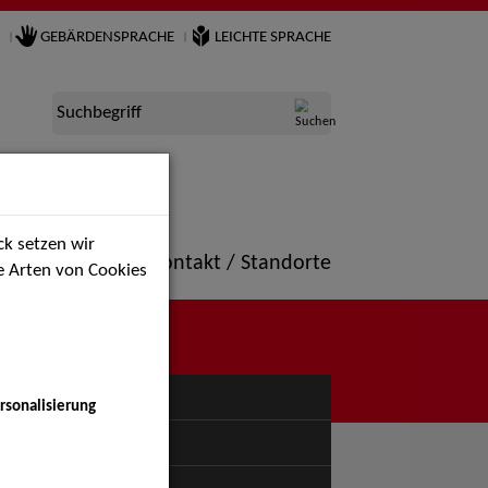
GEBÄRDENSPRACHE
LEICHTE SPRACHE
Suchbegriff
k setzen wir
ne
Portfolio
Kontakt / Standorte
ie Arten von Cookies
NÜ
rsonalisierung
uspiel - Bühne