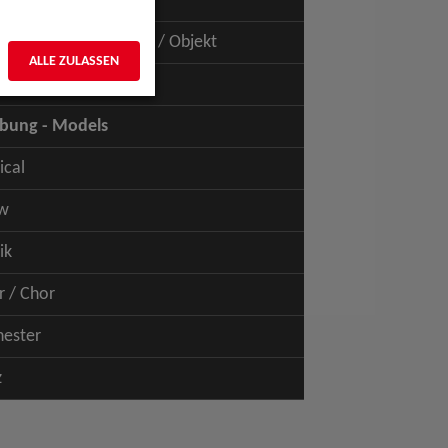
uspiel - Film / TV
uspiel - Figur / Puppe / Objekt
ALLE ZULASSEN
bung - Talents
bung - Models
ical
w
ik
r / Chor
hester
z