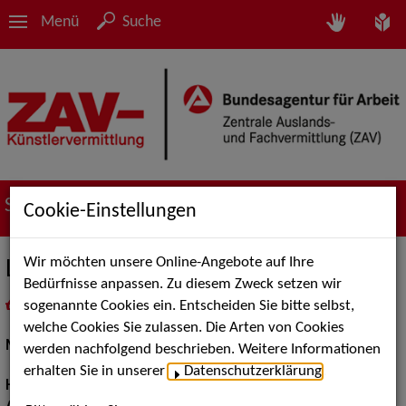
Menü
Suche
Suche nach Künstler*innen
Cookie-Einstellungen
Wir möchten unsere Online-Angebote auf Ihre
Lena L.
Bedürfnisse anpassen. Zu diesem Zweck setzen wir
sogenannte Cookies ein. Entscheiden Sie bitte selbst,
in
Meine Merkliste
legen
als PDF speichern
welche Cookies Sie zulassen. Die Arten von Cookies
Models / Werbung:
Fotomodell
werden nachfolgend beschrieben. Weitere Informationen
erhalten Sie in unserer
Datenschutzerklärung
.
Haarfarbe:
blond