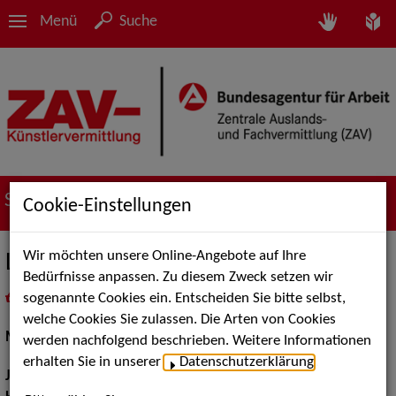
Menü
Suche
Suche nach Künstler*innen
Cookie-Einstellungen
Wir möchten unsere Online-Angebote auf Ihre
Lea S.
Bedürfnisse anpassen. Zu diesem Zweck setzen wir
sogenannte Cookies ein. Entscheiden Sie bitte selbst,
in
Meine Merkliste
legen
als PDF speichern
welche Cookies Sie zulassen. Die Arten von Cookies
Models / Werbung:
Fotomodell, Mannequin
werden nachfolgend beschrieben. Weitere Informationen
erhalten Sie in unserer
Datenschutzerklärung
.
Jahrgang:
1989