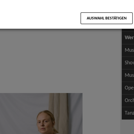
Scha
als PDF speichern
Scha
AUSWAHL BESTÄTIGEN
Wer
Wer
Mus
Sho
Mus
Ope
Orc
Tan