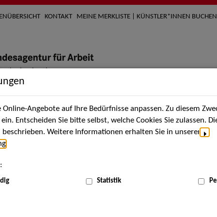
TENÜBERSICHT
KONTAKT
MEINE MERKLISTE | KÜNSTLER*INNEN BUCHEN
lungen
Online-Angebote auf Ihre Bedürfnisse anpassen. Zu diesem Zwec
nach Künstler*innen
Über uns
Aktuelles
Termi
in. Entscheiden Sie bitte selbst, welche Cookies Sie zulassen. D
beschrieben. Weitere Informationen erhalten Sie in unserer
ng
.
nnen
:
ME
dig
Statistik
Pe
Scha