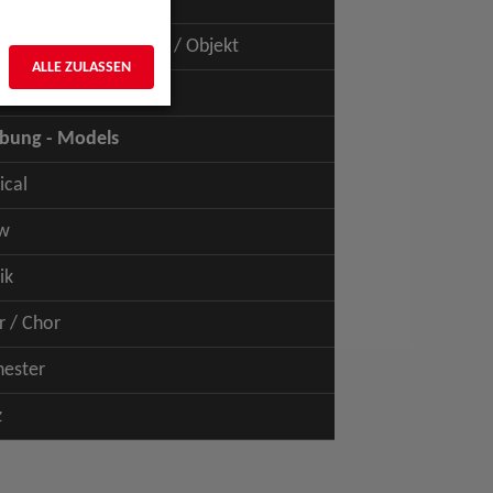
uspiel - Film / TV
uspiel - Figur / Puppe / Objekt
ALLE ZULASSEN
bung - Talents
bung - Models
ical
w
ik
r / Chor
hester
z