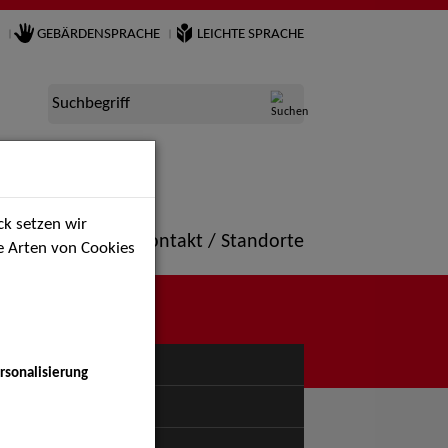
GEBÄRDENSPRACHE
LEICHTE SPRACHE
Suchbegriff
k setzen wir
ne
Portfolio
Kontakt / Standorte
ie Arten von Cookies
NÜ
rsonalisierung
uspiel - Bühne