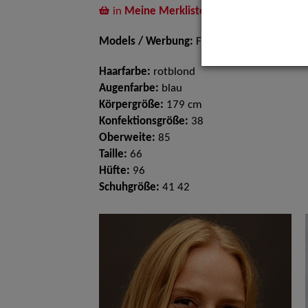
in
Meine Merkliste
legen
Models / Werbung:
Fotomodell
Haarfarbe:
rotblond
Augenfarbe:
blau
Körpergröße:
179 cm
Konfektionsgröße:
38
Oberweite:
85
Taille:
66
Hüfte:
96
Schuhgröße:
41 42