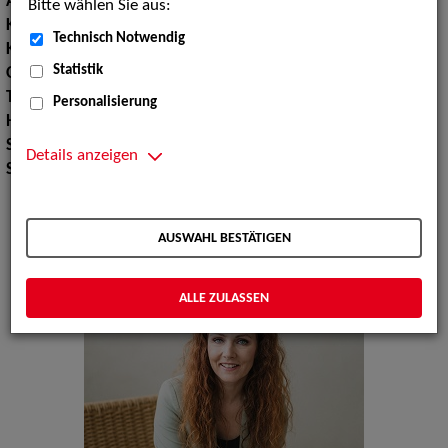
Augenfarbe:
blau-grün
Bitte wählen Sie aus:
Körpergröße:
168 cm
Technisch Notwendig
Konfektionsgröße:
36 38
Statistik
Oberweite:
85
Taille:
69
Personalisierung
Hüfte:
97
Schuhgröße:
39
Details anzeigen
Specials:
Bademode, Wäsche
AUSWAHL BESTÄTIGEN
ALLE ZULASSEN