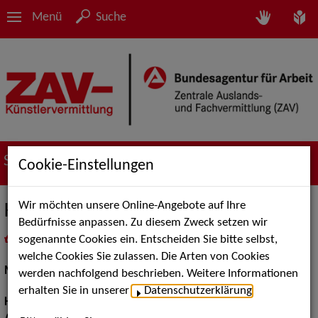
Menü
Suche
Suche nach Künstler*innen
Cookie-Einstellungen
Wir möchten unsere Online-Angebote auf Ihre
Kirsten F.
Bedürfnisse anpassen. Zu diesem Zweck setzen wir
sogenannte Cookies ein. Entscheiden Sie bitte selbst,
in
Meine Merkliste
legen
als PDF speichern
welche Cookies Sie zulassen. Die Arten von Cookies
Models / Werbung:
Fotomodell
werden nachfolgend beschrieben. Weitere Informationen
erhalten Sie in unserer
Datenschutzerklärung
.
Haarfarbe:
rot, rot