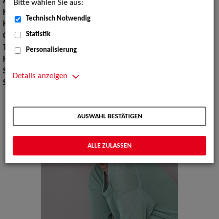
Augenfarbe:
grün
Bitte wählen Sie aus:
Körpergröße:
178 cm
Technisch Notwendig
Konfektionsgröße:
36 38
Statistik
Oberweite:
90
Taille:
68
Personalisierung
Hüfte:
95
Schuhgröße:
40
Details anzeigen
Specials:
Laufsteg
AUSWAHL BESTÄTIGEN
ALLE ZULASSEN