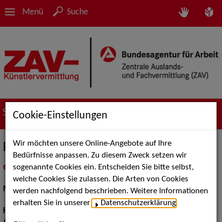
Menü
Suche
Suche nach Künstler*innen
Cookie-Einstellungen
Wir möchten unsere Online-Angebote auf Ihre
Kirsten B.
Bedürfnisse anpassen. Zu diesem Zweck setzen wir
sogenannte Cookies ein. Entscheiden Sie bitte selbst,
in
Meine Merkliste
legen
als PDF speichern
welche Cookies Sie zulassen. Die Arten von Cookies
Models / Werbung:
Fotomodell, Mannequin
werden nachfolgend beschrieben. Weitere Informationen
erhalten Sie in unserer
Datenschutzerklärung
.
Haarfarbe:
hellbraun