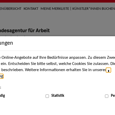
TENÜBERSICHT
KONTAKT
MEINE MERKLISTE | KÜNSTLER*INNEN BUCHEN
lungen
Online-Angebote auf Ihre Bedürfnisse anpassen. Zu diesem Zwec
nach Künstler*innen
Über uns
Aktuelles
Termi
in. Entscheiden Sie bitte selbst, welche Cookies Sie zulassen. D
beschrieben. Weitere Informationen erhalten Sie in unserer
ng
.
nnen
:
ME
dig
Statistik
Pe
Scha