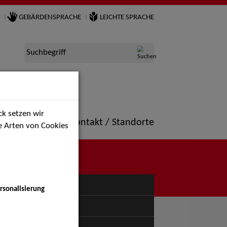
GEBÄRDENSPRACHE
LEICHTE SPRACHE
Suchbegriff
k setzen wir
ne
Portfolio
Kontakt / Standorte
ie Arten von Cookies
NÜ
rsonalisierung
uspiel - Bühne