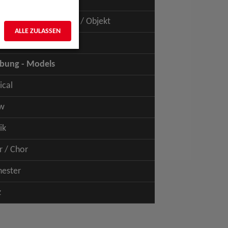
uspiel - Film / TV
uspiel - Figur / Puppe / Objekt
ALLE ZULASSEN
bung - Talents
bung - Models
ical
w
ik
r / Chor
hester
z