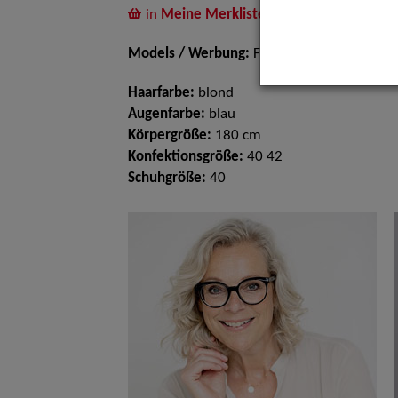
in
Meine Merkliste
legen
Models / Werbung:
Fotomodell
Haarfarbe:
blond
Augenfarbe:
blau
Körpergröße:
180 cm
Konfektionsgröße:
40 42
Schuhgröße:
40