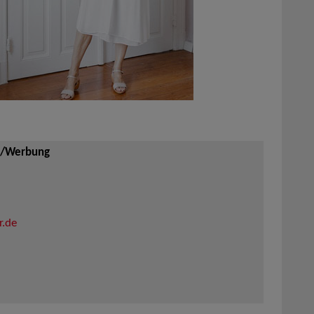
on/Werbung
r.de