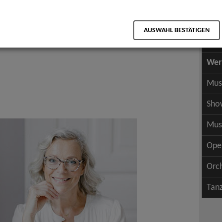
Scha
als PDF speichern
Scha
AUSWAHL BESTÄTIGEN
Wer
Wer
Mus
Sho
Mus
Ope
Orc
Tan