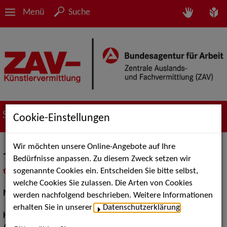
Menü
Suche
Suche nach Künstler*innen
Cookie-Einstellungen
Wir möchten unsere Online-Angebote auf Ihre
Jule K.
Bedürfnisse anpassen. Zu diesem Zweck setzen wir
sogenannte Cookies ein. Entscheiden Sie bitte selbst,
in
Meine Merkliste
legen
als PDF speichern
welche Cookies Sie zulassen. Die Arten von Cookies
Models / Werbung:
Fotomodell
werden nachfolgend beschrieben. Weitere Informationen
erhalten Sie in unserer
Datenschutzerklärung
.
Haarfarbe:
braun