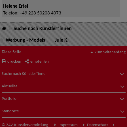
Helene Ertel
Telefon:
+49 228 50208 4073
Suche nach Künstler*innen
Werbung - Models
Jule K.
Diese Seite
Zum Seitenanfang
drucken
empfehlen
Suche nach Künstler*innen
Aktuelles
Portfolio
Standorte
© ZAV-Künstlervermittlung
Impressum
Datenschutz