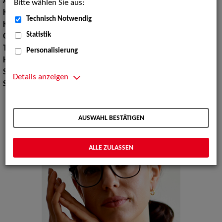
Augenfarbe:
braun
Bitte wählen Sie aus:
Körpergröße:
184 cm
Technisch Notwendig
Konfektionsgröße:
38 40
Statistik
Oberweite:
92
Taille:
70
Personalisierung
Hüfte:
101
Schuhgröße:
41
Details anzeigen
Specials:
Bademode, Wäsche
AUSWAHL BESTÄTIGEN
ALLE ZULASSEN