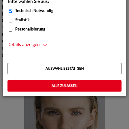
Augenfarbe:
blaugrau
Bitte wählen Sie aus:
Körpergröße:
180 cm
Technisch Notwendig
Konfektionsgröße:
36
Statistik
Oberweite:
91
Taille:
68
Personalisierung
Hüfte:
101
Schuhgröße:
41
Details anzeigen
Sport:
Schwimmen, Tennisspielen
Sprachen:
Englisch
AUSWAHL BESTÄTIGEN
ALLE ZULASSEN