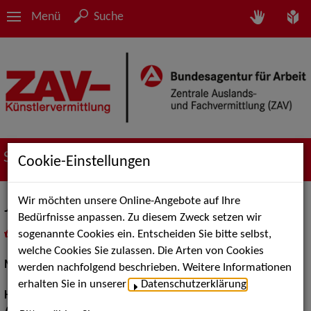
Menü
Suche
Suche nach Künstler*innen
Cookie-Einstellungen
Wir möchten unsere Online-Angebote auf Ihre
Josi Sch.
Bedürfnisse anpassen. Zu diesem Zweck setzen wir
sogenannte Cookies ein. Entscheiden Sie bitte selbst,
in
Meine Merkliste
legen
als PDF speichern
welche Cookies Sie zulassen. Die Arten von Cookies
Models / Werbung:
Fotomodell, Mannequin
werden nachfolgend beschrieben. Weitere Informationen
erhalten Sie in unserer
Datenschutzerklärung
.
Haarfarbe:
blond