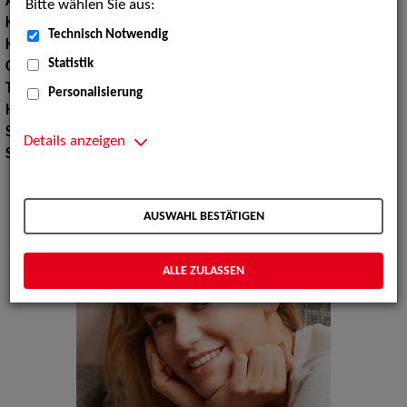
Augenfarbe:
grün
Bitte wählen Sie aus:
Körpergröße:
177 cm
Technisch Notwendig
Konfektionsgröße:
36
Statistik
Oberweite:
84
Taille:
64
Personalisierung
Hüfte:
93
Schuhgröße:
39
Details anzeigen
Specials:
Bademode, Wäsche
AUSWAHL BESTÄTIGEN
ALLE ZULASSEN