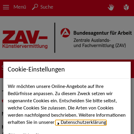
Menü
Suche
Suche nach Künstler*innen
Cookie-Einstellungen
Wir möchten unsere Online-Angebote auf Ihre
Johanna T.
Bedürfnisse anpassen. Zu diesem Zweck setzen wir
sogenannte Cookies ein. Entscheiden Sie bitte selbst,
in
Meine Merkliste
legen
als PDF speichern
welche Cookies Sie zulassen. Die Arten von Cookies
Models / Werbung:
Fotomodell, Mannequin
werden nachfolgend beschrieben. Weitere Informationen
erhalten Sie in unserer
Datenschutzerklärung
.
Haarfarbe:
dunkelbraun