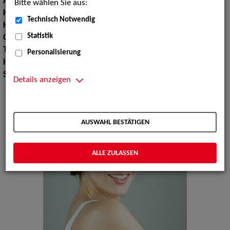
Augenfarbe:
braun
Bitte wählen Sie aus:
Körpergröße:
177 cm
Technisch Notwendig
Konfektionsgröße:
38
Statistik
Oberweite:
90
Taille:
69
Personalisierung
Hüfte:
103
Schuhgröße:
41
Details anzeigen
AUSWAHL BESTÄTIGEN
ALLE ZULASSEN