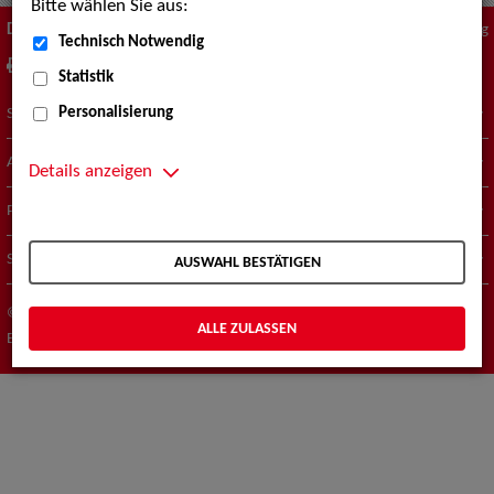
Bitte wählen Sie aus:
Diese Seite
Zum Seitenanfang
Technisch Notwendig
drucken
empfehlen
Statistik
Personalisierung
Suche nach Künstler*innen
Aktuelles
Details anzeigen
Portfolio
Standorte
AUSWAHL BESTÄTIGEN
© ZAV-Künstlervermittlung
Impressum
Datenschutz
ALLE ZULASSEN
Barrierefreiheit