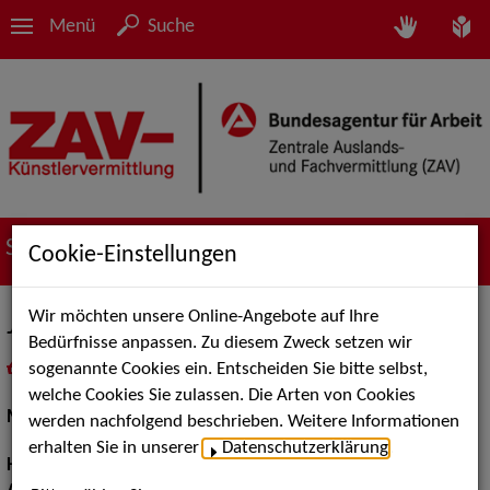
Menü
Suche
Suche nach Künstler*innen
Cookie-Einstellungen
Wir möchten unsere Online-Angebote auf Ihre
Jana Sp.
Bedürfnisse anpassen. Zu diesem Zweck setzen wir
sogenannte Cookies ein. Entscheiden Sie bitte selbst,
in
Meine Merkliste
legen
als PDF speichern
welche Cookies Sie zulassen. Die Arten von Cookies
Models / Werbung:
Fotomodell
werden nachfolgend beschrieben. Weitere Informationen
erhalten Sie in unserer
Datenschutzerklärung
.
Haarfarbe:
braun