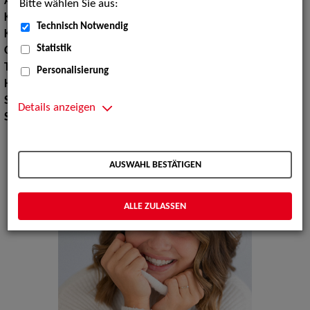
Augenfarbe:
braun
Bitte wählen Sie aus:
Körpergröße:
174 cm
Technisch Notwendig
Konfektionsgröße:
38 40
Statistik
Oberweite:
92
Taille:
71
Personalisierung
Hüfte:
100
Schuhgröße:
39
Details anzeigen
Specials:
Bademode, Wäsche
AUSWAHL BESTÄTIGEN
ALLE ZULASSEN