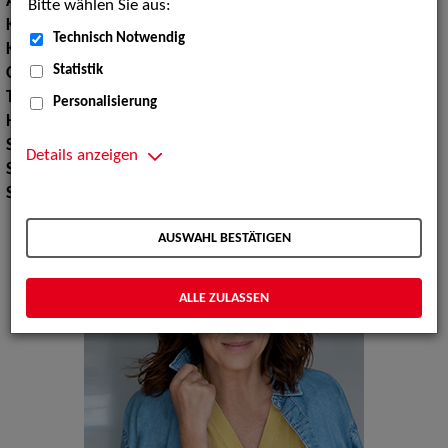
Augenfarbe:
blau
Bitte wählen Sie aus:
Körpergröße:
175 cm
Technisch Notwendig
Konfektionsgröße:
38
Statistik
Oberweite:
92
Taille:
70
Personalisierung
Hüfte:
97
Schuhgröße:
41
Details anzeigen
Sport:
Yoga, Skilaufen, Tennisspielen, Schlittschuhlaufen
Sprachen:
Englisch, Italienisch, Spanisch
AUSWAHL BESTÄTIGEN
ALLE ZULASSEN