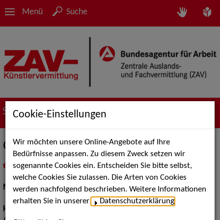
Menü
Suche
Suche nach Künstler*innen
Cookie-Einstellungen
Wir möchten unsere Online-Angebote auf Ihre
Gabi Sch.
Bedürfnisse anpassen. Zu diesem Zweck setzen wir
sogenannte Cookies ein. Entscheiden Sie bitte selbst,
in
Meine Merkliste
legen
als PDF speichern
welche Cookies Sie zulassen. Die Arten von Cookies
Models / Werbung:
Fotomodell, Mannequin
werden nachfolgend beschrieben. Weitere Informationen
erhalten Sie in unserer
Datenschutzerklärung
.
Haarfarbe:
Braun