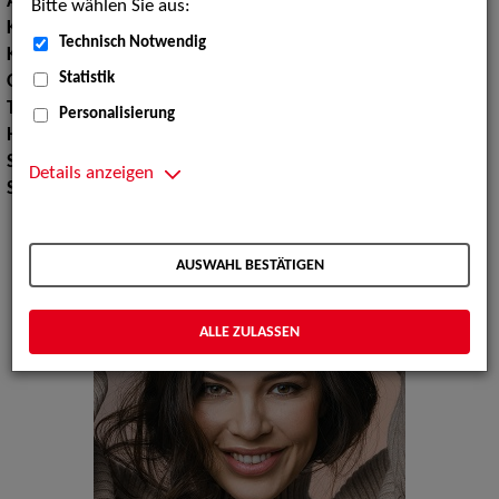
Augenfarbe:
braun
Bitte wählen Sie aus:
Körpergröße:
176 cm
Technisch Notwendig
Konfektionsgröße:
38
Statistik
Oberweite:
89
Taille:
67
Personalisierung
Hüfte:
98
Schuhgröße:
38
Details anzeigen
Specials:
Bademode, Wäsche, Laufsteg
AUSWAHL BESTÄTIGEN
ALLE ZULASSEN