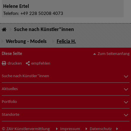
Helene Ertel
Telefon:
+49 228 50208 4073
Suche nach Künstler*innen
Werbung - Models
Felicia H.
Diese Seite
Zum Seitenanfang
drucken
empfehlen
Suche nach Künstler*innen
Aktuelles
Portfolio
Standorte
© ZAV-Künstlervermittlung
Impressum
Datenschutz