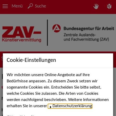
Menü
Suche
Suche nach Künstler*innen
Cookie-Einstellungen
Wir möchten unsere Online-Angebote auf Ihre
Felicia H.
Bedürfnisse anpassen. Zu diesem Zweck setzen wir
sogenannte Cookies ein. Entscheiden Sie bitte selbst,
in
Meine Merkliste
legen
als PDF speichern
welche Cookies Sie zulassen. Die Arten von Cookies
Models / Werbung:
Fotomodell, Mannequin
werden nachfolgend beschrieben. Weitere Informationen
erhalten Sie in unserer
Datenschutzerklärung
.
Haarfarbe:
braun