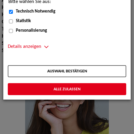
Augenfarbe:
braun
Bitte wählen Sie aus:
Körpergröße:
177 cm
Technisch Notwendig
Konfektionsgröße:
36
Statistik
Oberweite:
89
Taille:
64
Personalisierung
Hüfte:
92
Schuhgröße:
39
Details anzeigen
Specials:
Hände, Wäsche, Laufsteg
AUSWAHL BESTÄTIGEN
ALLE ZULASSEN