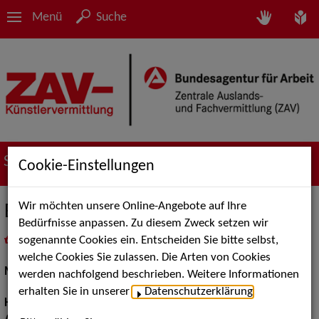
Menü
Suche
Suche nach Künstler*innen
Cookie-Einstellungen
Wir möchten unsere Online-Angebote auf Ihre
Ewa D.
Bedürfnisse anpassen. Zu diesem Zweck setzen wir
sogenannte Cookies ein. Entscheiden Sie bitte selbst,
in
Meine Merkliste
legen
als PDF speichern
welche Cookies Sie zulassen. Die Arten von Cookies
Models / Werbung:
Fotomodell
werden nachfolgend beschrieben. Weitere Informationen
erhalten Sie in unserer
Datenschutzerklärung
.
Haarfarbe:
braun