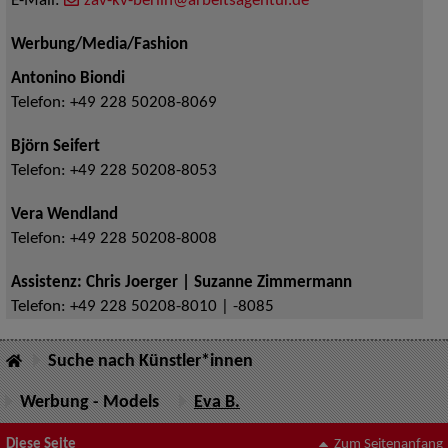
E-Mail:
zav-kv-berlin@arbeitsagentur.de
Werbung/Media/Fashion
Antonino Biondi
Telefon:
+49 228 50208-8069
Björn Seifert
Telefon:
+49 228 50208-8053
Vera Wendland
Telefon:
+49 228 50208-8008
Assistenz: Chris Joerger | Suzanne Zimmermann
Telefon:
+49 228 50208-8010 | -8085
Suche nach Künstler*innen
Werbung - Models
Eva B.
Diese Seite
Zum Seitenanfang