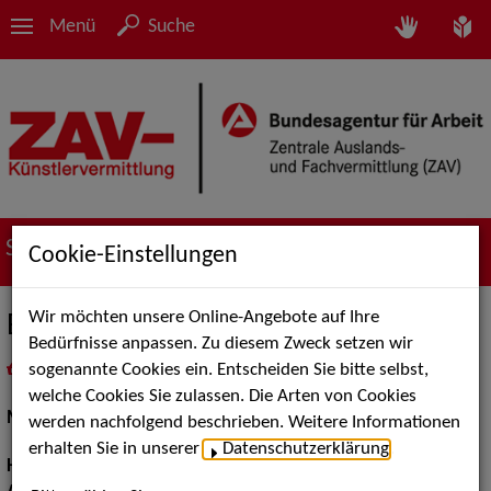
Menü
Suche
Suche nach Künstler*innen
Cookie-Einstellungen
Wir möchten unsere Online-Angebote auf Ihre
Eva B.
Bedürfnisse anpassen. Zu diesem Zweck setzen wir
sogenannte Cookies ein. Entscheiden Sie bitte selbst,
in
Meine Merkliste
legen
als PDF speichern
welche Cookies Sie zulassen. Die Arten von Cookies
Models / Werbung:
Fotomodell, Mannequin
werden nachfolgend beschrieben. Weitere Informationen
erhalten Sie in unserer
Datenschutzerklärung
.
Haarfarbe:
blond