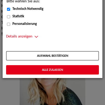
Augenfarbe:
blaugrün
Bitte wählen Sie aus:
Körpergröße:
178 cm
Technisch Notwendig
Konfektionsgröße:
36 38
Statistik
Oberweite:
90
Taille:
63
Personalisierung
Hüfte:
92
Schuhgröße:
38 39
Details anzeigen
AUSWAHL BESTÄTIGEN
ALLE ZULASSEN