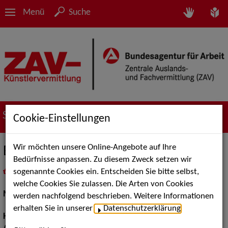
Menü
Suche
Suche nach Künstler*innen
Cookie-Einstellungen
Wir möchten unsere Online-Angebote auf Ihre
Elke A.
Bedürfnisse anpassen. Zu diesem Zweck setzen wir
sogenannte Cookies ein. Entscheiden Sie bitte selbst,
in
Meine Merkliste
legen
als PDF speichern
welche Cookies Sie zulassen. Die Arten von Cookies
Models / Werbung:
Fotomodell
werden nachfolgend beschrieben. Weitere Informationen
erhalten Sie in unserer
Datenschutzerklärung
.
Haarfarbe:
blond