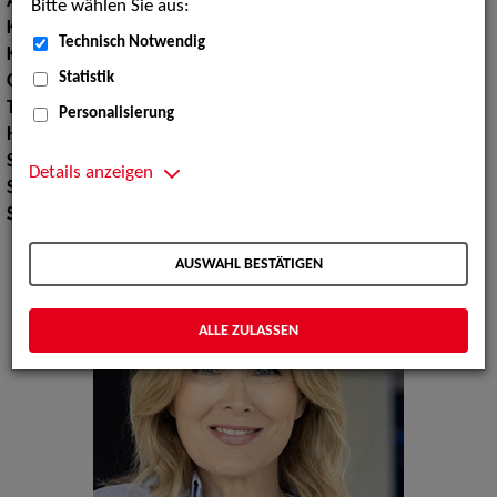
Augenfarbe:
blau
Bitte wählen Sie aus:
Körpergröße:
176 cm
Technisch Notwendig
Konfektionsgröße:
36 38
Statistik
Oberweite:
90
Taille:
71
Personalisierung
Hüfte:
99
Schuhgröße:
40
Details anzeigen
Specials:
Laufsteg
Sport:
Tennisspielen
AUSWAHL BESTÄTIGEN
ALLE ZULASSEN