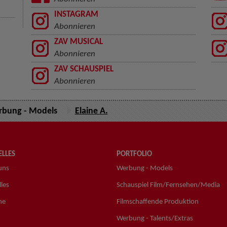
INSTAGRAM
Abonnieren
ZAV MUSICAL
Abonnieren
ZAV SCHAUSPIEL
Abonnieren
bung - Models
Elaine A.
LLES
PORTFOLIO
uns
Werbung - Models
les
Schauspiel Film/Fernsehen/Media
ne
Filmschaffende Produktion
Werbung - Talents/Extras