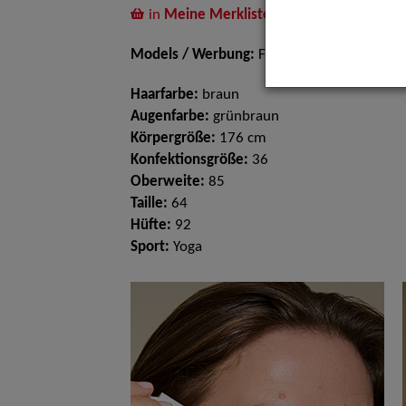
in
Meine Merkliste
legen
Models / Werbung:
Fotomodell
Haarfarbe:
braun
Augenfarbe:
grünbraun
Körpergröße:
176 cm
Konfektionsgröße:
36
Oberweite:
85
Taille:
64
Hüfte:
92
Sport:
Yoga