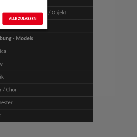
uspiel - Film / TV
uspiel - Figur / Puppe / Objekt
ALLE ZULASSEN
bung - Talents
bung - Models
ical
w
ik
r / Chor
hester
z