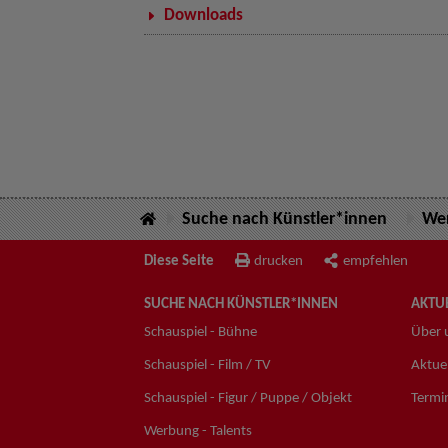
Downloads
Suche nach Künstler*innen
Wer
Diese Seite
drucken
empfehlen
SUCHE NACH KÜNSTLER*INNEN
AKTUE
Schauspiel - Bühne
Über 
Schauspiel - Film / TV
Aktuel
Schauspiel - Figur / Puppe / Objekt
Termi
Werbung - Talents