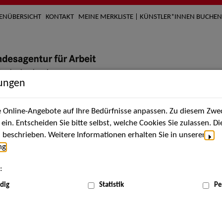
TENÜBERSICHT
KONTAKT
MEINE MERKLISTE | KÜNSTLER*INNEN BUCHEN
lungen
Online-Angebote auf Ihre Bedürfnisse anpassen. Zu diesem Zwec
nach Künstler*innen
Über uns
Aktuelles
Termi
in. Entscheiden Sie bitte selbst, welche Cookies Sie zulassen. D
beschrieben. Weitere Informationen erhalten Sie in unserer
ng
.
nnen
:
ME
dig
Statistik
Pe
Scha