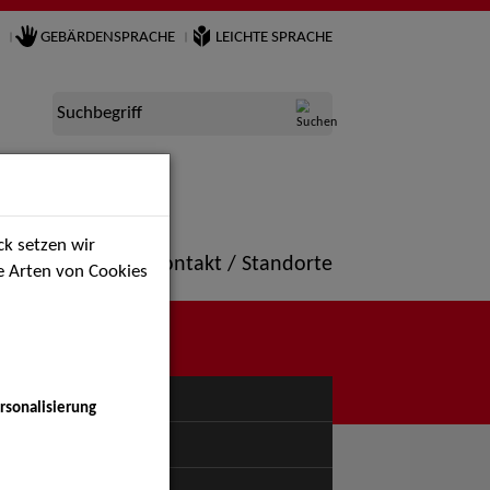
GEBÄRDENSPRACHE
LEICHTE SPRACHE
Suchbegriff
k setzen wir
ne
Portfolio
Kontakt / Standorte
ie Arten von Cookies
NÜ
rsonalisierung
uspiel - Bühne