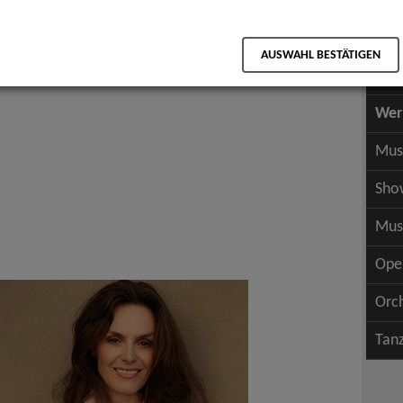
Scha
als PDF speichern
Scha
AUSWAHL BESTÄTIGEN
Wer
Wer
Mus
Sho
Mus
Ope
Orc
Tan