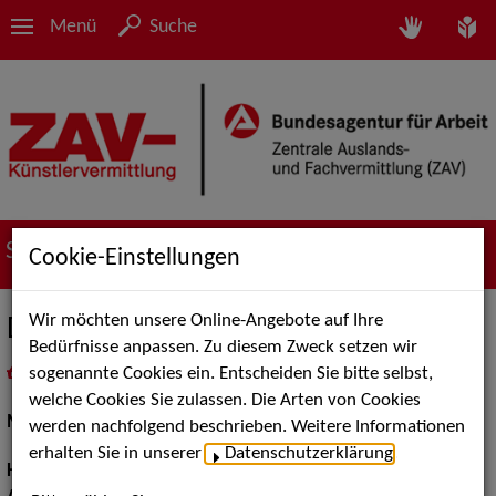
Menü
Suche
Suche nach Künstler*innen
Cookie-Einstellungen
Wir möchten unsere Online-Angebote auf Ihre
Devina R.
Bedürfnisse anpassen. Zu diesem Zweck setzen wir
sogenannte Cookies ein. Entscheiden Sie bitte selbst,
in
Meine Merkliste
legen
als PDF speichern
welche Cookies Sie zulassen. Die Arten von Cookies
Models / Werbung:
Fotomodell
werden nachfolgend beschrieben. Weitere Informationen
erhalten Sie in unserer
Datenschutzerklärung
.
Haarfarbe:
blond