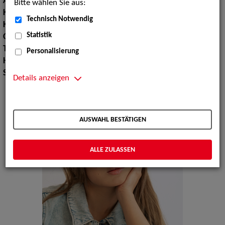
Augenfarbe:
braun
Bitte wählen Sie aus:
Körpergröße:
161 cm
Technisch Notwendig
Konfektionsgröße:
36 38
Statistik
Oberweite:
84
Taille:
69
Personalisierung
Hüfte:
98
Schuhgröße:
38
Details anzeigen
AUSWAHL BESTÄTIGEN
ALLE ZULASSEN