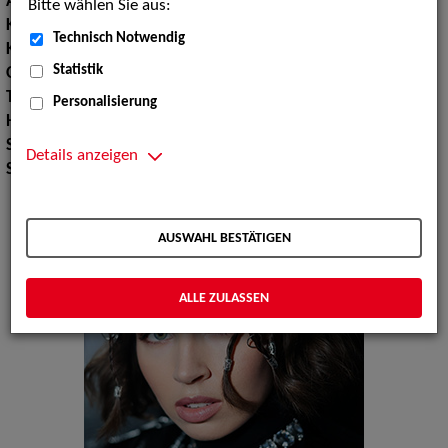
Augenfarbe:
blau
Bitte wählen Sie aus:
Körpergröße:
152 cm
Technisch Notwendig
Konfektionsgröße:
32
Statistik
Oberweite:
78
Taille:
60
Personalisierung
Hüfte:
85
Schuhgröße:
35 36
Details anzeigen
Specials:
Wäsche
AUSWAHL BESTÄTIGEN
ALLE ZULASSEN