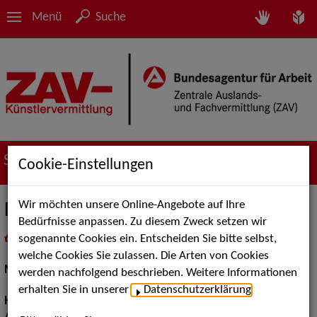
Menü
Suche
Suche nach Künstler*innen
Cookie-Einstellungen
Wir möchten unsere Online-Angebote auf Ihre
Darya B.
Bedürfnisse anpassen. Zu diesem Zweck setzen wir
sogenannte Cookies ein. Entscheiden Sie bitte selbst,
in
Meine Merkliste
legen
als PDF speichern
welche Cookies Sie zulassen. Die Arten von Cookies
Models / Werbung:
Fotomodell
werden nachfolgend beschrieben. Weitere Informationen
erhalten Sie in unserer
Datenschutzerklärung
.
Haarfarbe:
braun, blaugrün