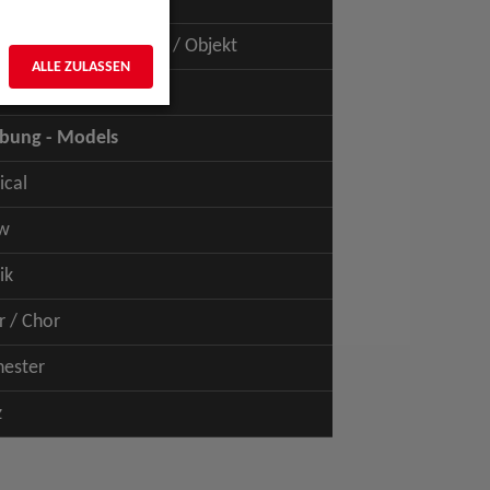
uspiel - Film / TV
uspiel - Figur / Puppe / Objekt
ALLE ZULASSEN
bung - Talents
bung - Models
ical
w
ik
r / Chor
hester
z