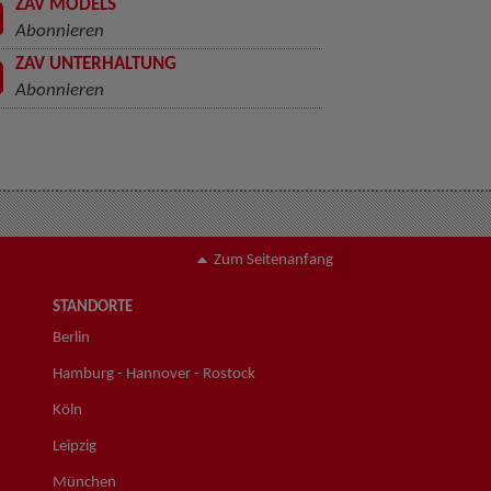
ZAV MODELS
Abonnieren
ZAV UNTERHALTUNG
Abonnieren
Zum Seitenanfang
STANDORTE
Berlin
Hamburg - Hannover - Rostock
Köln
Leipzig
München