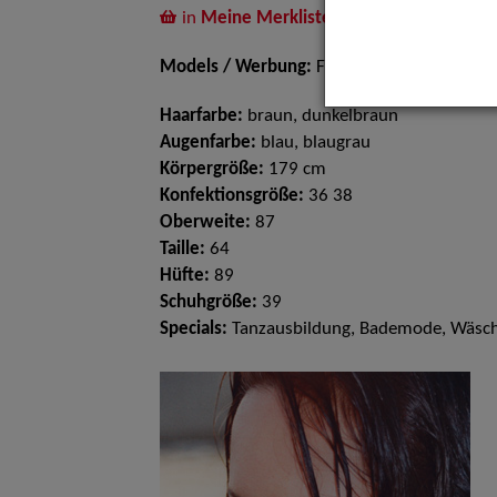
in
Meine Merkliste
legen
Models / Werbung:
Fotomodell, Mannequi
Haarfarbe:
braun, dunkelbraun
Augenfarbe:
blau, blaugrau
Körpergröße:
179 cm
Konfektionsgröße:
36 38
Oberweite:
87
Taille:
64
Hüfte:
89
Schuhgröße:
39
Specials:
Tanzausbildung, Bademode, Wäsc