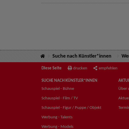
Suche nach Künstler*innen
Wer
Diese Seite
drucken
empfehlen
SUCHE NACH KÜNSTLER*INNEN
AKTUE
Schauspiel - Bühne
Über 
Schauspiel - Film / TV
Aktuel
Schauspiel - Figur / Puppe / Objekt
Termi
Werbung - Talents
Werbung - Models