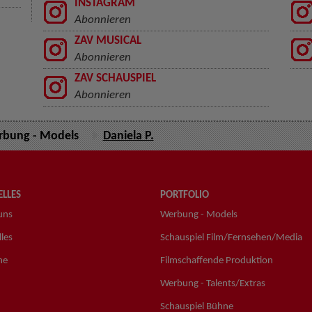
INSTAGRAM
Abonnieren
ZAV MUSICAL
Abonnieren
ZAV SCHAUSPIEL
Abonnieren
bung - Models
Daniela P.
LLES
PORTFOLIO
uns
Werbung - Models
les
Schauspiel Film/Fernsehen/Media
ne
Filmschaffende Produktion
Werbung - Talents/Extras
Schauspiel Bühne