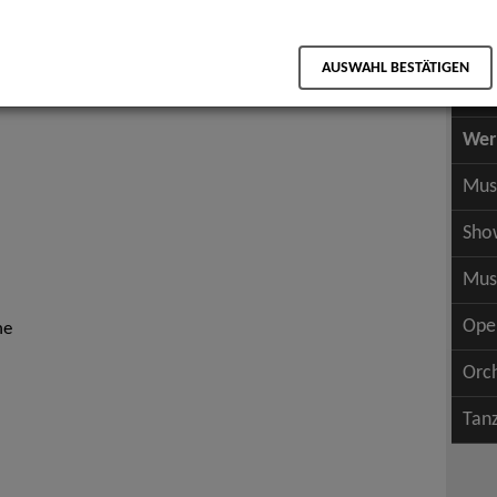
Scha
als PDF speichern
Scha
n
AUSWAHL BESTÄTIGEN
Wer
Wer
Mus
Sho
Mus
Ope
he
Orc
Tan