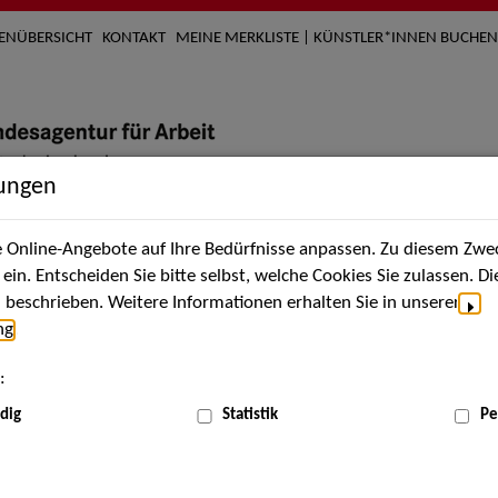
TENÜBERSICHT
KONTAKT
MEINE MERKLISTE | KÜNSTLER*INNEN BUCHEN
lungen
Online-Angebote auf Ihre Bedürfnisse anpassen. Zu diesem Zwec
nach Künstler*innen
Über uns
Aktuelles
Termi
in. Entscheiden Sie bitte selbst, welche Cookies Sie zulassen. D
beschrieben. Weitere Informationen erhalten Sie in unserer
ng
.
nnen
:
ME
dig
Statistik
Pe
Scha