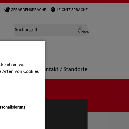
GEBÄRDENSPRACHE
LEICHTE SPRACHE
Suchbegriff
k setzen wir
ne
Portfolio
Kontakt / Standorte
ie Arten von Cookies
NÜ
rsonalisierung
uspiel - Bühne