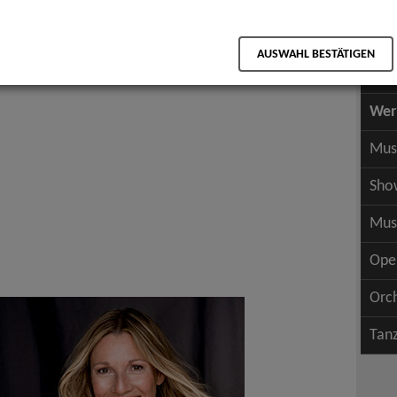
Scha
als PDF speichern
Scha
AUSWAHL BESTÄTIGEN
Wer
Wer
Mus
Sho
Mus
Ope
Orc
Tan