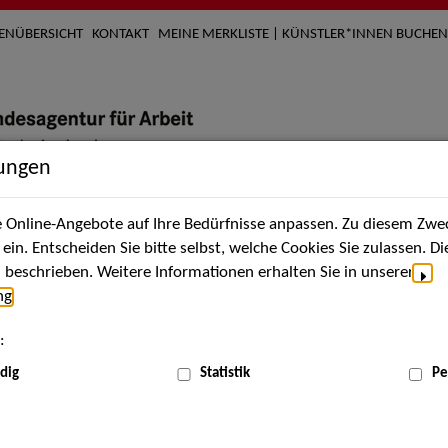
TENÜBERSICHT
KONTAKT
MEINE MERKLISTE | KÜNSTLER*INNEN BUCHEN
lungen
Online-Angebote auf Ihre Bedürfnisse anpassen. Zu diesem Zwec
nach Künstler*innen
Über uns
Aktuelles
Termi
in. Entscheiden Sie bitte selbst, welche Cookies Sie zulassen. D
beschrieben. Weitere Informationen erhalten Sie in unserer
ng
.
nnen
:
ME
dig
Statistik
Pe
Scha