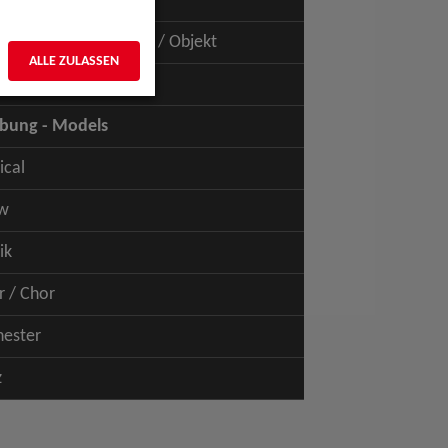
uspiel - Film / TV
uspiel - Figur / Puppe / Objekt
ALLE ZULASSEN
bung - Talents
bung - Models
ical
w
ik
r / Chor
hester
z