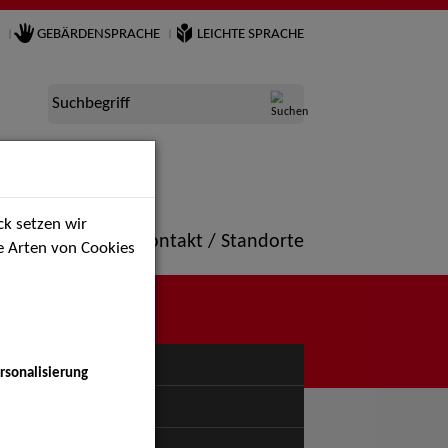
GEBÄRDENSPRACHE
LEICHTE SPRACHE
Suchbegriff
k setzen wir
ne
Portfolio
Kontakt / Standorte
ie Arten von Cookies
NÜ
rsonalisierung
uspiel - Bühne