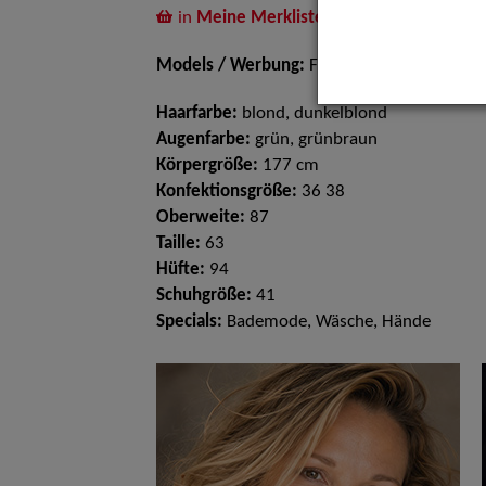
in
Meine Merkliste
legen
Models / Werbung:
Fotomodell
Haarfarbe:
blond, dunkelblond
Augenfarbe:
grün, grünbraun
Körpergröße:
177 cm
Konfektionsgröße:
36 38
Oberweite:
87
Taille:
63
Hüfte:
94
Schuhgröße:
41
Specials:
Bademode, Wäsche, Hände