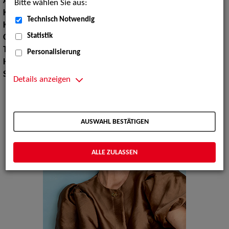
Augenfarbe:
grün-braun
Bitte wählen Sie aus:
Körpergröße:
176 cm
Technisch Notwendig
Konfektionsgröße:
36 38
Statistik
Oberweite:
88
Taille:
68
Personalisierung
Hüfte:
96
Schuhgröße:
38
Details anzeigen
AUSWAHL BESTÄTIGEN
ALLE ZULASSEN