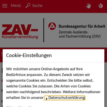
Menü
Suche
Suche nach Künstler*innen
Cookie-Einstellungen
Wir möchten unsere Online-Angebote auf Ihre
Dagmar H.
Bedürfnisse anpassen. Zu diesem Zweck setzen wir
sogenannte Cookies ein. Entscheiden Sie bitte selbst,
in
Meine Merkliste
legen
als PDF speichern
welche Cookies Sie zulassen. Die Arten von Cookies
Models / Werbung:
Fotomodell
werden nachfolgend beschrieben. Weitere Informationen
erhalten Sie in unserer
Datenschutzerklärung
.
Haarfarbe:
braun