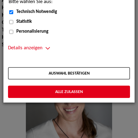
Augenfarbe:
blau
Bitte wählen Sie aus:
Körpergröße:
170 cm
Technisch Notwendig
Konfektionsgröße:
36 38
Statistik
Oberweite:
88
Taille:
70
Personalisierung
Hüfte:
95
Schuhgröße:
38 39
Details anzeigen
AUSWAHL BESTÄTIGEN
ALLE ZULASSEN