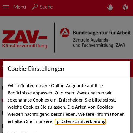
Menü
Suche
Suche nach Künstler*innen
Cookie-Einstellungen
Wir möchten unsere Online-Angebote auf Ihre
Cornelia Bu.
Bedürfnisse anpassen. Zu diesem Zweck setzen wir
sogenannte Cookies ein. Entscheiden Sie bitte selbst,
in
Meine Merkliste
legen
als PDF speichern
welche Cookies Sie zulassen. Die Arten von Cookies
Models / Werbung:
Fotomodell
werden nachfolgend beschrieben. Weitere Informationen
erhalten Sie in unserer
Datenschutzerklärung
.
Haarfarbe:
braun