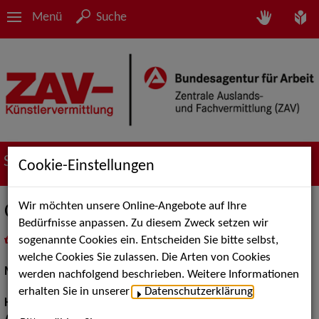
Menü
Suche
Suche nach Künstler*innen
Cookie-Einstellungen
Wir möchten unsere Online-Angebote auf Ihre
Chiara P.
Bedürfnisse anpassen. Zu diesem Zweck setzen wir
sogenannte Cookies ein. Entscheiden Sie bitte selbst,
in
Meine Merkliste
legen
als PDF speichern
welche Cookies Sie zulassen. Die Arten von Cookies
Models / Werbung:
Fotomodell
werden nachfolgend beschrieben. Weitere Informationen
erhalten Sie in unserer
Datenschutzerklärung
.
Haarfarbe:
braun