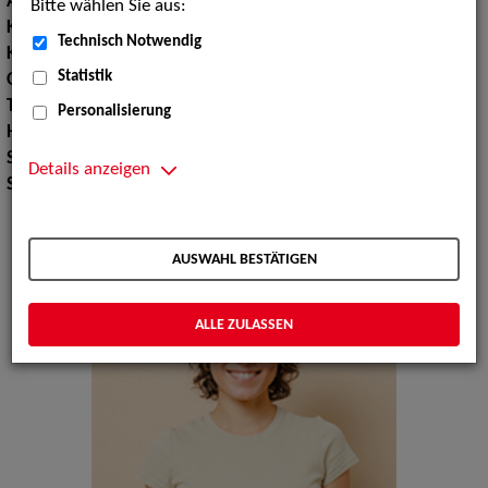
Augenfarbe:
braun
Bitte wählen Sie aus:
Körpergröße:
171 cm
Technisch Notwendig
Konfektionsgröße:
36
Statistik
Oberweite:
90
Taille:
67
Personalisierung
Hüfte:
93
Schuhgröße:
38
Details anzeigen
Specials:
Bademode, Wäsche
AUSWAHL BESTÄTIGEN
ALLE ZULASSEN