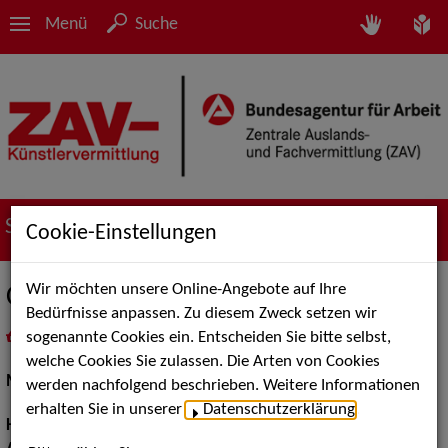
Menü
Suche
Suche nach Künstler*innen
Cookie-Einstellungen
Wir möchten unsere Online-Angebote auf Ihre
Cagla T.
Bedürfnisse anpassen. Zu diesem Zweck setzen wir
sogenannte Cookies ein. Entscheiden Sie bitte selbst,
in
Meine Merkliste
legen
als PDF speichern
welche Cookies Sie zulassen. Die Arten von Cookies
Models / Werbung:
Fotomodell
werden nachfolgend beschrieben. Weitere Informationen
erhalten Sie in unserer
Datenschutzerklärung
.
Haarfarbe:
braun