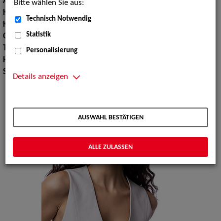
Augenfarbe:
braun
Bitte wählen Sie aus:
Körpergröße:
166 cm
Technisch Notwendig
Konfektionsgröße:
34 36
Statistik
Oberweite:
88
Taille:
63
Personalisierung
Hüfte:
93
Schuhgröße:
37
Details anzeigen
AUSWAHL BESTÄTIGEN
ALLE ZULASSEN