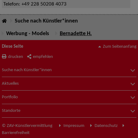
Telefon:
+49 228 50208 4073
Suche nach Künstler*innen
Werbung - Models
Bernadette H.
Diese Seite
Zum Seitenanfang
drucken
empfehlen
Suche nach Künstler*innen
Aktuelles
Portfolio
Standorte
© ZAV-Künstlervermittlung
Impressum
Datenschutz
Barrierefreiheit