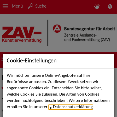
Menü
Suche
Suche nach Künstler*innen
Cookie-Einstellungen
Wir möchten unsere Online-Angebote auf Ihre
Bernadette H.
Bedürfnisse anpassen. Zu diesem Zweck setzen wir
sogenannte Cookies ein. Entscheiden Sie bitte selbst,
in
Meine Merkliste
legen
als PDF speichern
welche Cookies Sie zulassen. Die Arten von Cookies
Models / Werbung:
Fotomodell
werden nachfolgend beschrieben. Weitere Informationen
erhalten Sie in unserer
Datenschutzerklärung
.
Haarfarbe:
braun