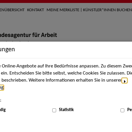
TENÜBERSICHT
KONTAKT
MEINE MERKLISTE | KÜNSTLER*INNEN BUCHEN
lungen
Online-Angebote auf Ihre Bedürfnisse anpassen. Zu diesem Zwec
nach Künstler*innen
Über uns
Aktuelles
Termi
in. Entscheiden Sie bitte selbst, welche Cookies Sie zulassen. D
beschrieben. Weitere Informationen erhalten Sie in unserer
ng
.
nnen
:
ME
dig
Statistik
Pe
Scha