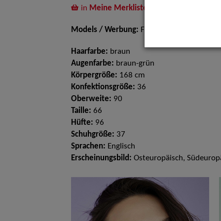
in
Meine Merkliste
legen
Models / Werbung:
Fotomodell
Haarfarbe:
braun
Augenfarbe:
braun-grün
Körpergröße:
168 cm
Konfektionsgröße:
36
Oberweite:
90
Taille:
66
Hüfte:
96
Schuhgröße:
37
Sprachen:
Englisch
Erscheinungsbild:
Osteuropäisch, Südeurop