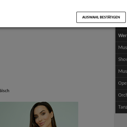
Scha
als PDF speichern
Scha
AUSWAHL BESTÄTIGEN
Wer
Wer
Mus
Sho
Mus
Ope
äisch
Orc
Tan