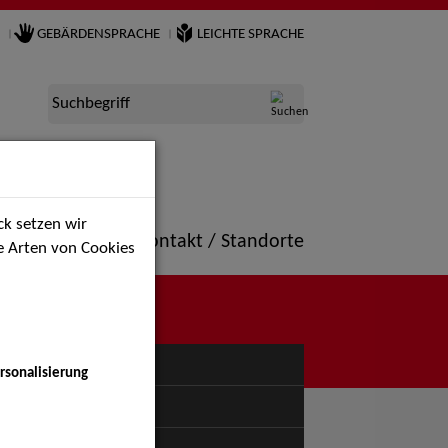
GEBÄRDENSPRACHE
LEICHTE SPRACHE
Suchbegriff
k setzen wir
ne
Portfolio
Kontakt / Standorte
ie Arten von Cookies
NÜ
rsonalisierung
uspiel - Bühne