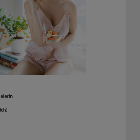
elerin
ich)