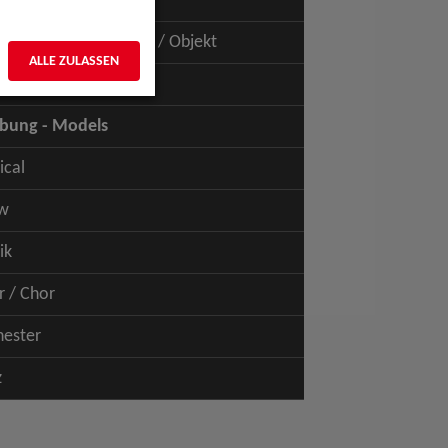
uspiel - Film / TV
uspiel - Figur / Puppe / Objekt
ALLE ZULASSEN
bung - Talents
bung - Models
ical
w
ik
r / Chor
hester
z