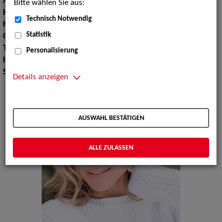
Augenfarbe:
blau
Bitte wählen Sie aus:
Körpergröße:
173 cm
Technisch Notwendig
Konfektionsgröße:
36
Statistik
Oberweite:
81
Taille:
68
Personalisierung
Hüfte:
91
Schuhgröße:
39
Details anzeigen
AUSWAHL BESTÄTIGEN
ALLE ZULASSEN