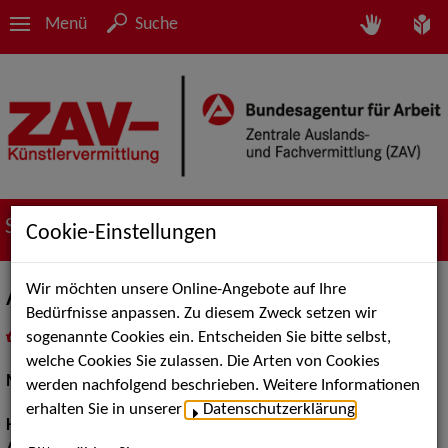
Menü
Suche
Suche nach Künstler*innen
Cookie-Einstellungen
Wir möchten unsere Online-Angebote auf Ihre
Anni Ho.
Bedürfnisse anpassen. Zu diesem Zweck setzen wir
sogenannte Cookies ein. Entscheiden Sie bitte selbst,
in
Meine Merkliste
legen
als PDF speichern
welche Cookies Sie zulassen. Die Arten von Cookies
Models / Werbung:
Fotomodell
werden nachfolgend beschrieben. Weitere Informationen
erhalten Sie in unserer
Datenschutzerklärung
.
Haarfarbe:
blond