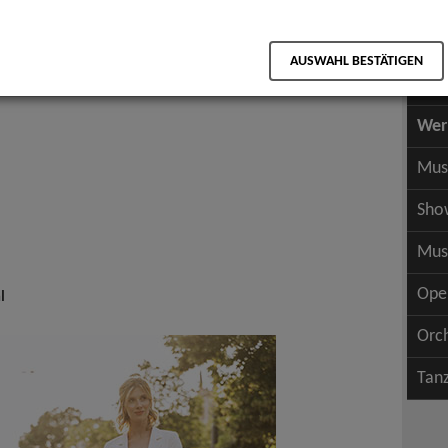
Scha
als PDF speichern
Scha
n
AUSWAHL BESTÄTIGEN
Wer
Wer
Mus
Sho
Mus
Ope
l
Orc
Tan