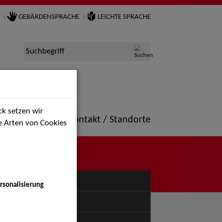
GEBÄRDENSPRACHE
LEICHTE SPRACHE
Suchbegriff
k setzen wir
ne
Portfolio
Kontakt / Standorte
ie Arten von Cookies
NÜ
rsonalisierung
uspiel - Bühne