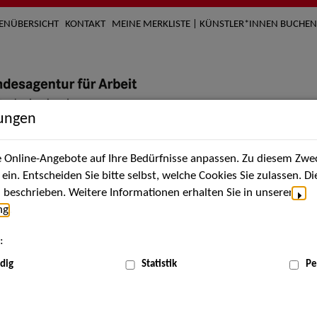
TENÜBERSICHT
KONTAKT
MEINE MERKLISTE | KÜNSTLER*INNEN BUCHEN
lungen
Online-Angebote auf Ihre Bedürfnisse anpassen. Zu diesem Zwec
nach Künstler*innen
Über uns
Aktuelles
Termi
in. Entscheiden Sie bitte selbst, welche Cookies Sie zulassen. D
beschrieben. Weitere Informationen erhalten Sie in unserer
ng
.
nnen
:
ME
dig
Statistik
Pe
Scha