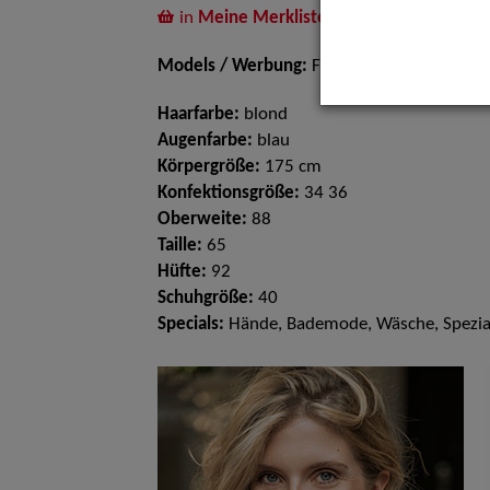
in
Meine Merkliste
legen
Models / Werbung:
Fotomodell, Mannequi
Haarfarbe:
blond
Augenfarbe:
blau
Körpergröße:
175 cm
Konfektionsgröße:
34 36
Oberweite:
88
Taille:
65
Hüfte:
92
Schuhgröße:
40
Specials:
Hände, Bademode, Wäsche, Spezia