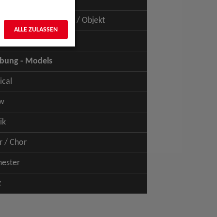
uspiel - Film / TV
uspiel - Figur / Puppe / Objekt
ALLE ZULASSEN
bung - Talents
bung - Models
ical
w
ik
r / Chor
hester
z