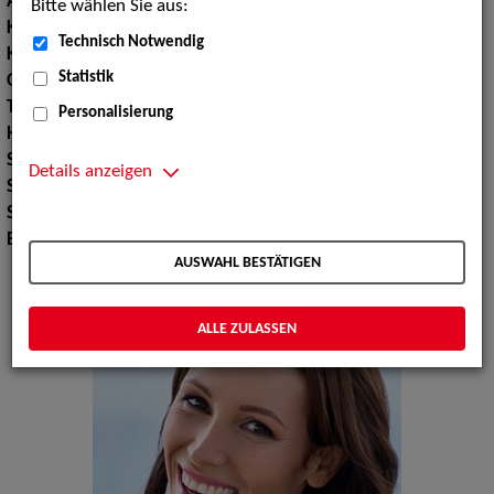
Augenfarbe:
grün-braun
Bitte wählen Sie aus:
Körpergröße:
179 cm
Technisch Notwendig
Konfektionsgröße:
36
Statistik
Oberweite:
86
Taille:
63
Personalisierung
Hüfte:
91
Schuhgröße:
3940
Details anzeigen
Sport:
Golfen, Schwimmen
Sprachen:
Englisch
Erscheinungsbild:
Mitteleuropäisch
AUSWAHL BESTÄTIGEN
ALLE ZULASSEN