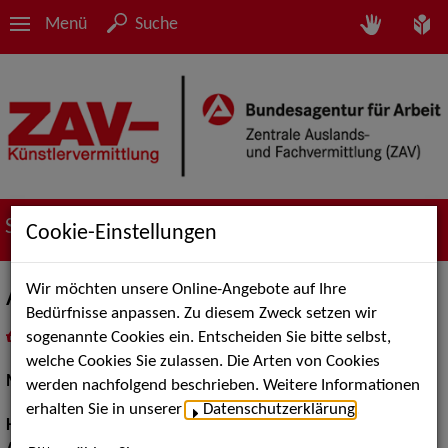
Menü
Suche
Suche nach Künstler*innen
Cookie-Einstellungen
Wir möchten unsere Online-Angebote auf Ihre
Anja F.
Bedürfnisse anpassen. Zu diesem Zweck setzen wir
sogenannte Cookies ein. Entscheiden Sie bitte selbst,
in
Meine Merkliste
legen
als PDF speichern
welche Cookies Sie zulassen. Die Arten von Cookies
Models / Werbung:
Fotomodell, Mannequin
werden nachfolgend beschrieben. Weitere Informationen
erhalten Sie in unserer
Datenschutzerklärung
.
Haarfarbe:
braun