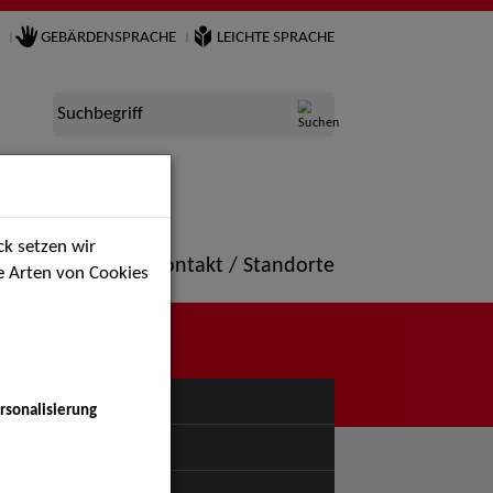
GEBÄRDENSPRACHE
LEICHTE SPRACHE
Suchbegriff
k setzen wir
ne
Portfolio
Kontakt / Standorte
ie Arten von Cookies
NÜ
rsonalisierung
uspiel - Bühne