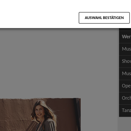
Scha
als PDF speichern
Scha
n
AUSWAHL BESTÄTIGEN
Wer
Wer
Mus
Sho
Mus
Ope
Orc
Tan