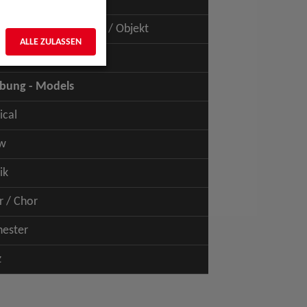
uspiel - Film / TV
uspiel - Figur / Puppe / Objekt
ALLE ZULASSEN
bung - Talents
bung - Models
ical
w
ik
r / Chor
hester
z