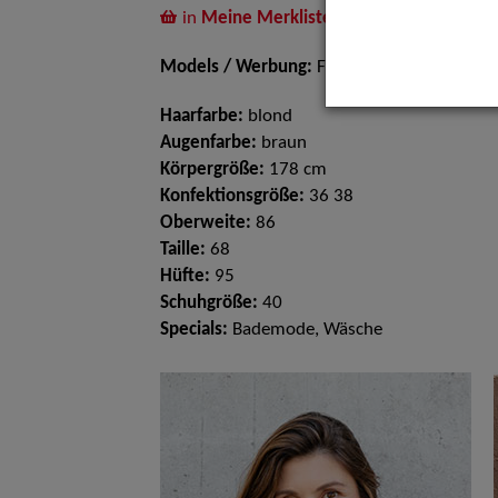
in
Meine Merkliste
legen
Models / Werbung:
Fotomodell, Mannequi
Haarfarbe:
blond
Augenfarbe:
braun
Körpergröße:
178 cm
Konfektionsgröße:
36 38
Oberweite:
86
Taille:
68
Hüfte:
95
Schuhgröße:
40
Specials:
Bademode, Wäsche