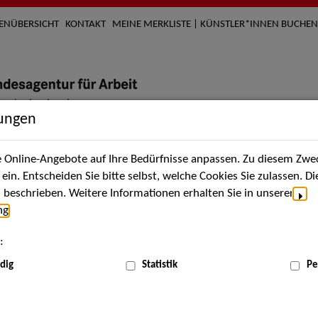
TENÜBERSICHT
KONTAKT
MEINE MERKLISTE | KÜNSTLER*INNEN BUCHEN
lungen
Online-Angebote auf Ihre Bedürfnisse anpassen. Zu diesem Zwec
nach Künstler*innen
Über uns
Aktuelles
Termi
in. Entscheiden Sie bitte selbst, welche Cookies Sie zulassen. D
beschrieben. Weitere Informationen erhalten Sie in unserer
ng
.
nnen
:
ME
dig
Statistik
Pe
Scha