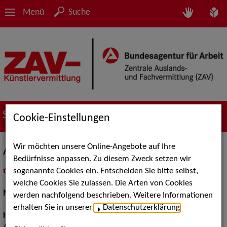
Menü
Suche
Suche nach Künstler*innen
Cookie-Einstellungen
Wir möchten unsere Online-Angebote auf Ihre
Alicia M.
Bedürfnisse anpassen. Zu diesem Zweck setzen wir
sogenannte Cookies ein. Entscheiden Sie bitte selbst,
in
Meine Merkliste
legen
als PDF speichern
welche Cookies Sie zulassen. Die Arten von Cookies
Models / Werbung:
Fotomodell, Mannequin
werden nachfolgend beschrieben. Weitere Informationen
erhalten Sie in unserer
Datenschutzerklärung
.
Haarfarbe:
braun