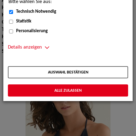
Augenfarbe:
grün-braun
Bitte wählen Sie aus:
Körpergröße:
176 cm
Technisch Notwendig
Konfektionsgröße:
34 36
Statistik
Oberweite:
84
Taille:
70
Personalisierung
Hüfte:
87
Schuhgröße:
39 40
Details anzeigen
Specials:
Bademode, Wäsche
AUSWAHL BESTÄTIGEN
ALLE ZULASSEN