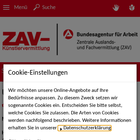
Menü
Suche
Suche nach Künstler*innen
Cookie-Einstellungen
Wir möchten unsere Online-Angebote auf Ihre
Uwe R.
Bedürfnisse anpassen. Zu diesem Zweck setzen wir
sogenannte Cookies ein. Entscheiden Sie bitte selbst,
in
Meine Merkliste
legen
als PDF speichern
welche Cookies Sie zulassen. Die Arten von Cookies
Models / Werbung:
Fotomodell
werden nachfolgend beschrieben. Weitere Informationen
erhalten Sie in unserer
Datenschutzerklärung
.
Haarfarbe:
grau