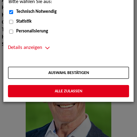
Augenfarbe:
blau
Bitte wählen Sie aus:
Körpergröße:
176 cm
Technisch Notwendig
Konfektionsgröße:
50
Statistik
Oberweite:
98
Taille:
95
Personalisierung
Hüfte:
100
Schuhgröße:
43 44
Details anzeigen
AUSWAHL BESTÄTIGEN
ALLE ZULASSEN