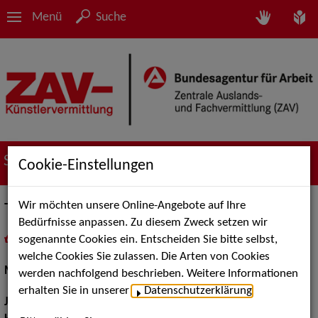
Menü
Suche
Suche nach Künstler*innen
Cookie-Einstellungen
Wir möchten unsere Online-Angebote auf Ihre
Timothy H.
Bedürfnisse anpassen. Zu diesem Zweck setzen wir
sogenannte Cookies ein. Entscheiden Sie bitte selbst,
in
Meine Merkliste
legen
als PDF speichern
welche Cookies Sie zulassen. Die Arten von Cookies
Models / Werbung:
Fotomodell
werden nachfolgend beschrieben. Weitere Informationen
erhalten Sie in unserer
Datenschutzerklärung
.
Jahrgang:
2003