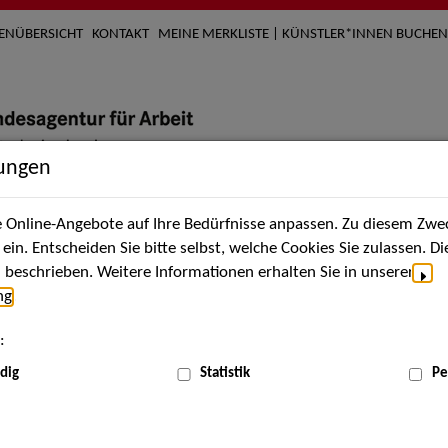
TENÜBERSICHT
KONTAKT
MEINE MERKLISTE | KÜNSTLER*INNEN BUCHEN
lungen
Online-Angebote auf Ihre Bedürfnisse anpassen. Zu diesem Zwec
nach Künstler*innen
Über uns
Aktuelles
Termi
in. Entscheiden Sie bitte selbst, welche Cookies Sie zulassen. D
beschrieben. Weitere Informationen erhalten Sie in unserer
ng
.
nnen
:
ME
dig
Statistik
Pe
Scha