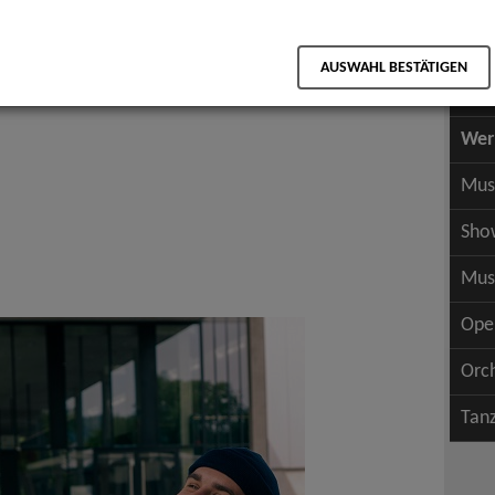
Scha
als PDF speichern
Scha
AUSWAHL BESTÄTIGEN
Wer
Wer
Mus
Sho
Mus
Ope
Orc
Tan