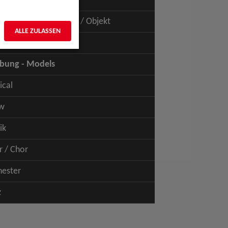
uspiel - Film / TV
uspiel - Figur / Puppe / Objekt
ALLE ZULASSEN
bung - Talents
bung - Models
ical
w
ik
r / Chor
hester
z