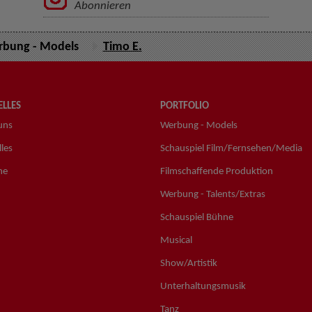
Abonnieren
bung - Models
Timo E.
LLES
PORTFOLIO
uns
Werbung - Models
les
Schauspiel Film/Fernsehen/Media
ne
Filmschaffende Produktion
Werbung - Talents/Extras
Schauspiel Bühne
Musical
Show/Artistik
Unterhaltungsmusik
Tanz