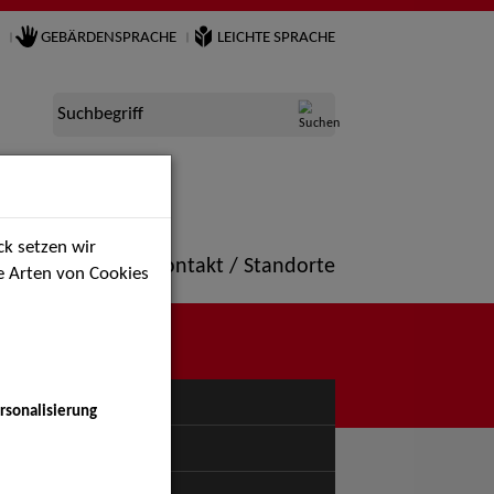
GEBÄRDENSPRACHE
LEICHTE SPRACHE
Suchbegriff
k setzen wir
ne
Portfolio
Kontakt / Standorte
ie Arten von Cookies
NÜ
rsonalisierung
uspiel - Bühne