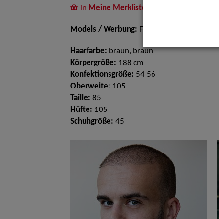
in
Meine Merkliste
legen
Models / Werbung:
Fotomodell
Haarfarbe:
braun, braun
Körpergröße:
188 cm
Konfektionsgröße:
54 56
Oberweite:
105
Taille:
85
Hüfte:
105
Schuhgröße:
45