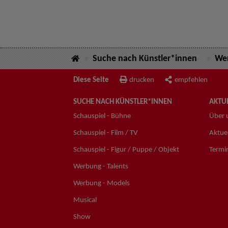
Suche nach Künstler*innen
Wer
Diese Seite
drucken
empfehlen
SUCHE NACH KÜNSTLER*INNEN
AKTUE
Schauspiel - Bühne
Über 
Schauspiel - Film / TV
Aktuel
Schauspiel - Figur / Puppe / Objekt
Termi
Werbung - Talents
Werbung - Models
Musical
Show