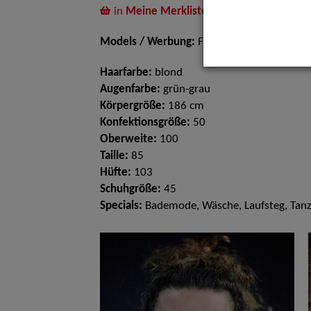
in
Meine Merkliste
legen
Models / Werbung:
Fotomodell, Dressman
Haarfarbe:
blond
Augenfarbe:
grün-grau
Körpergröße:
186 cm
Konfektionsgröße:
50
Oberweite:
100
Taille:
85
Hüfte:
103
Schuhgröße:
45
Specials:
Bademode, Wäsche, Laufsteg, Tan