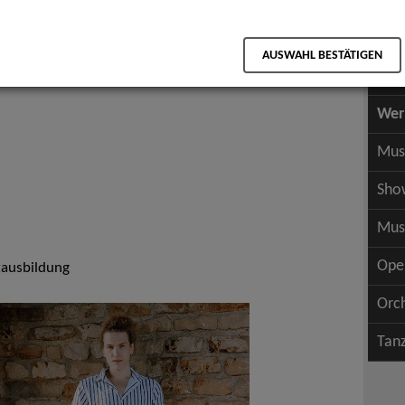
Scha
als PDF speichern
Scha
AUSWAHL BESTÄTIGEN
Wer
Wer
Mus
Sho
Mus
Ope
zausbildung
Orc
Tan