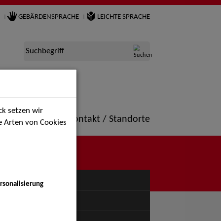
GEBÄRDENSPRACHE
LEICHTE SPRACHE
Suchbegriff
k setzen wir
ne
Portfolio
Kontakt / Standorte
ie Arten von Cookies
NÜ
rsonalisierung
uspiel - Bühne