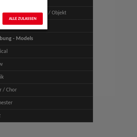
uspiel - Film / TV
uspiel - Figur / Puppe / Objekt
ALLE ZULASSEN
bung - Talents
bung - Models
ical
w
ik
r / Chor
hester
z