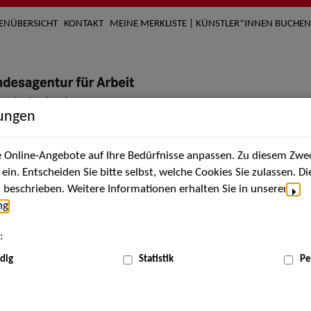
TENÜBERSICHT
KONTAKT
MEINE MERKLISTE | KÜNSTLER*INNEN BUCHEN
lungen
Online-Angebote auf Ihre Bedürfnisse anpassen. Zu diesem Zwec
nach Künstler*innen
Über uns
Aktuelles
Termi
in. Entscheiden Sie bitte selbst, welche Cookies Sie zulassen. D
beschrieben. Weitere Informationen erhalten Sie in unserer
ng
.
nnen
:
ME
dig
Statistik
Pe
Scha