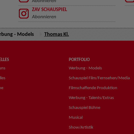
Abonnieren
ZAV SCHAUSPIEL
Abonnieren
bung - Models
Thomas Kl.
LLES
PORTFOLIO
uns
Werbung - Models
les
Schauspiel Film/Fernsehen/Media
ne
Filmschaffende Produktion
Werbung - Talents/Extras
Schauspiel Bühne
Musical
Show/Artistik