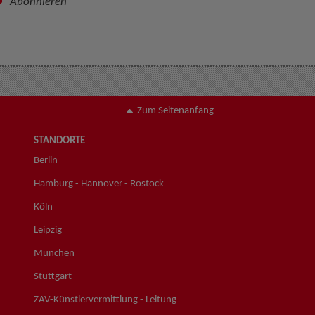
Abonnieren
Zum Seitenanfang
STANDORTE
Berlin
Hamburg - Hannover - Rostock
Köln
Leipzig
München
Stuttgart
ZAV-Künstlervermittlung - Leitung