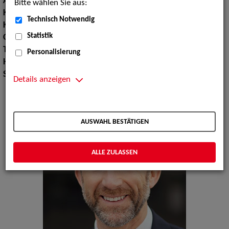
Augenfarbe:
grün
Bitte wählen Sie aus:
Körpergröße:
184 cm
Technisch Notwendig
Konfektionsgröße:
52
Statistik
Oberweite:
107
Taille:
85
Personalisierung
Hüfte:
103
Schuhgröße:
42
Details anzeigen
AUSWAHL BESTÄTIGEN
ALLE ZULASSEN