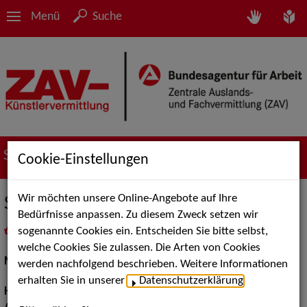
Menü
Suche
Suche nach Künstler*innen
Cookie-Einstellungen
Wir möchten unsere Online-Angebote auf Ihre
Sascha K.
Bedürfnisse anpassen. Zu diesem Zweck setzen wir
sogenannte Cookies ein. Entscheiden Sie bitte selbst,
in
Meine Merkliste
legen
als PDF speichern
welche Cookies Sie zulassen. Die Arten von Cookies
Models / Werbung:
Fotomodell
werden nachfolgend beschrieben. Weitere Informationen
erhalten Sie in unserer
Datenschutzerklärung
.
Haarfarbe:
braun