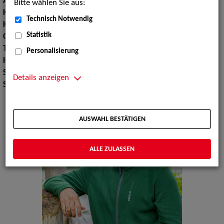
Augenfarbe:
braun
Bitte wählen Sie aus:
Körpergröße:
184 cm
Technisch Notwendig
Konfektionsgröße:
50 52
Statistik
Oberweite:
101
Taille:
88
Personalisierung
Hüfte:
108
Schuhgröße:
43
Details anzeigen
Specials:
Bademode
AUSWAHL BESTÄTIGEN
ALLE ZULASSEN