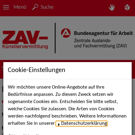
Menü
Suche
Suche nach Künstler*innen
Cookie-Einstellungen
Wir möchten unsere Online-Angebote auf Ihre
Roberto F.
Bedürfnisse anpassen. Zu diesem Zweck setzen wir
sogenannte Cookies ein. Entscheiden Sie bitte selbst,
in
Meine Merkliste
legen
als PDF speichern
welche Cookies Sie zulassen. Die Arten von Cookies
Models / Werbung:
Fotomodell, Dressman
werden nachfolgend beschrieben. Weitere Informationen
erhalten Sie in unserer
Datenschutzerklärung
.
Haarfarbe:
braun