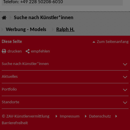
Telefon:
+49 228 50208-6010
Suche nach Künstler*innen
Werbung - Models
Ralph H.
Diese Seite
Zum Seitenanfang
drucken
empfehlen
Suche nach Künstler*innen
Aktuelles
Portfolio
Standorte
© ZAV-Künstlervermittlung
Impressum
Datenschutz
Barrierefreiheit