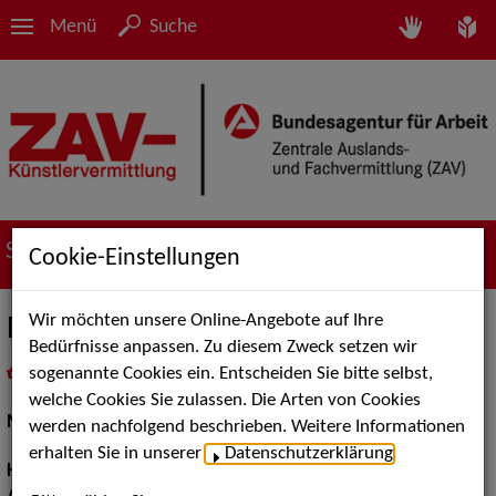
Menü
Suche
Suche nach Künstler*innen
Cookie-Einstellungen
Wir möchten unsere Online-Angebote auf Ihre
Ralph H.
Bedürfnisse anpassen. Zu diesem Zweck setzen wir
sogenannte Cookies ein. Entscheiden Sie bitte selbst,
in
Meine Merkliste
legen
als PDF speichern
welche Cookies Sie zulassen. Die Arten von Cookies
Models / Werbung:
Fotomodell, Dressman
werden nachfolgend beschrieben. Weitere Informationen
erhalten Sie in unserer
Datenschutzerklärung
.
Haarfarbe:
braun, Dunkelbraun