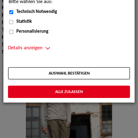
Augenfarbe:
braun, grün
Bitte wählen Sie aus:
Körpergröße:
189 cm
Technisch Notwendig
Konfektionsgröße:
98
Statistik
Oberweite:
102
Taille:
84
Personalisierung
Hüfte:
98
Schuhgröße:
43 44
Details anzeigen
Specials:
Bademode, Wäsche
AUSWAHL BESTÄTIGEN
ALLE ZULASSEN