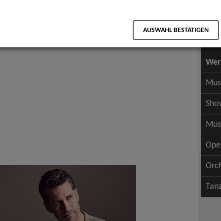
Scha
als PDF speichern
Scha
AUSWAHL BESTÄTIGEN
Wer
Wer
Mus
Sho
Mus
Ope
Orc
Tan