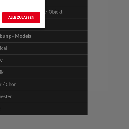
uspiel - Film / TV
uspiel - Figur / Puppe / Objekt
ALLE ZULASSEN
bung - Talents
bung - Models
ical
w
ik
r / Chor
hester
z