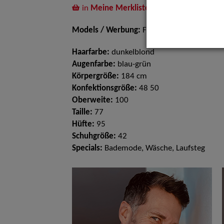
in
Meine Merkliste
legen
Models / Werbung:
Fotomodell
Haarfarbe:
dunkelblond
Augenfarbe:
blau-grün
Körpergröße:
184 cm
Konfektionsgröße:
48 50
Oberweite:
100
Taille:
77
Hüfte:
95
Schuhgröße:
42
Specials:
Bademode, Wäsche, Laufsteg