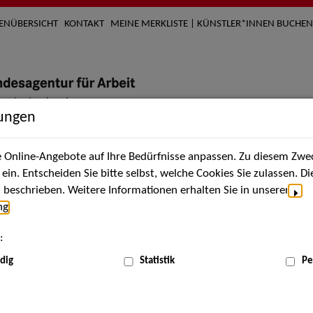
TENÜBERSICHT
KONTAKT
MEINE MERKLISTE | KÜNSTLER*INNEN BUCHEN
lungen
Online-Angebote auf Ihre Bedürfnisse anpassen. Zu diesem Zwec
nach Künstler*innen
Über uns
Aktuelles
Termi
in. Entscheiden Sie bitte selbst, welche Cookies Sie zulassen. D
beschrieben. Weitere Informationen erhalten Sie in unserer
ng
.
nnen
:
ME
dig
Statistik
Pe
Scha