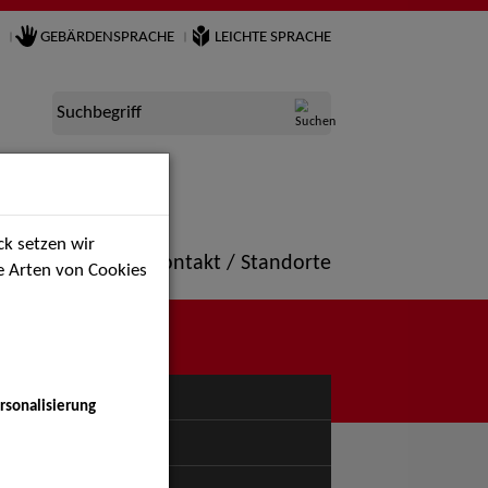
GEBÄRDENSPRACHE
LEICHTE SPRACHE
Suchbegriff
k setzen wir
ne
Portfolio
Kontakt / Standorte
ie Arten von Cookies
NÜ
rsonalisierung
uspiel - Bühne