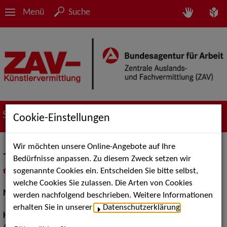
Menü
Suche
Suche nach Künstler*innen
Cookie-Einstellungen
Wir möchten unsere Online-Angebote auf Ihre
Johannes L.
Bedürfnisse anpassen. Zu diesem Zweck setzen wir
sogenannte Cookies ein. Entscheiden Sie bitte selbst,
in
Meine Merkliste
legen
als PDF speichern
welche Cookies Sie zulassen. Die Arten von Cookies
Models / Werbung:
Fotomodell, Dressman
werden nachfolgend beschrieben. Weitere Informationen
erhalten Sie in unserer
Datenschutzerklärung
.
Haarfarbe:
dunkelblond