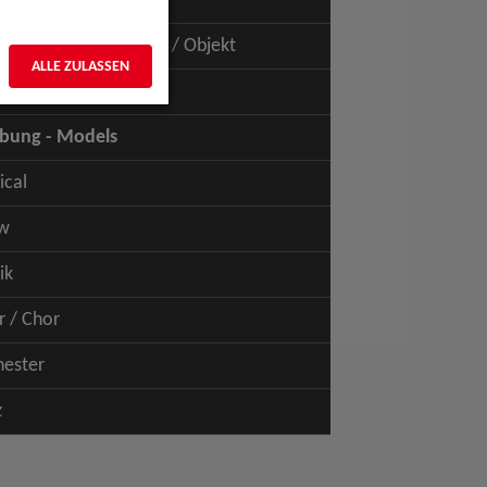
uspiel - Film / TV
uspiel - Figur / Puppe / Objekt
ALLE ZULASSEN
bung - Talents
bung - Models
ical
w
ik
r / Chor
hester
z