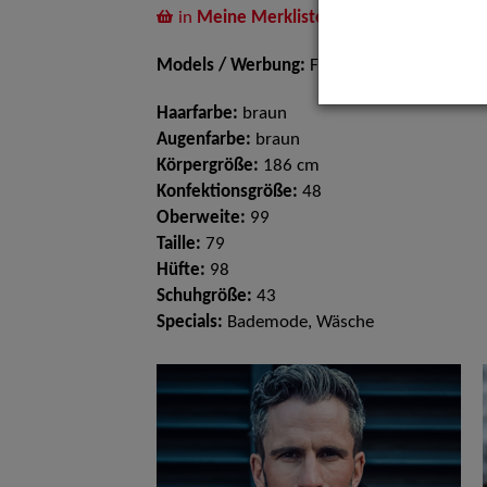
in
Meine Merkliste
legen
Models / Werbung:
Fotomodell
Haarfarbe:
braun
Augenfarbe:
braun
Körpergröße:
186 cm
Konfektionsgröße:
48
Oberweite:
99
Taille:
79
Hüfte:
98
Schuhgröße:
43
Specials:
Bademode, Wäsche