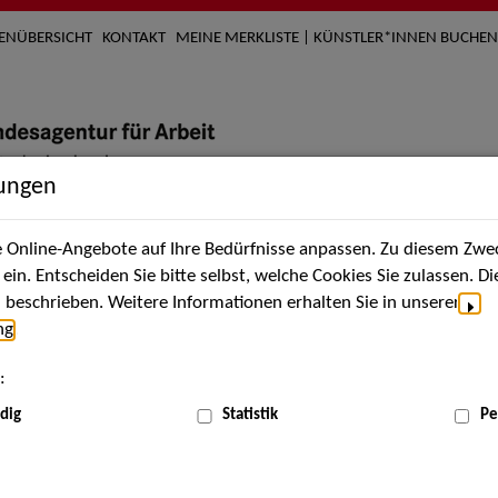
TENÜBERSICHT
KONTAKT
MEINE MERKLISTE | KÜNSTLER*INNEN BUCHEN
lungen
Online-Angebote auf Ihre Bedürfnisse anpassen. Zu diesem Zwec
nach Künstler*innen
Über uns
Aktuelles
Termi
in. Entscheiden Sie bitte selbst, welche Cookies Sie zulassen. D
beschrieben. Weitere Informationen erhalten Sie in unserer
ng
.
nnen
:
ME
dig
Statistik
Pe
Scha