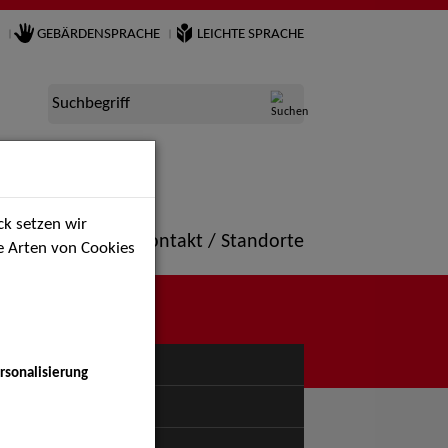
GEBÄRDENSPRACHE
LEICHTE SPRACHE
Suchbegriff
k setzen wir
ne
Portfolio
Kontakt / Standorte
ie Arten von Cookies
NÜ
rsonalisierung
uspiel - Bühne