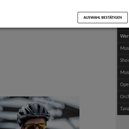
Scha
als PDF speichern
Scha
AUSWAHL BESTÄTIGEN
Wer
Wer
Mus
Sho
Mus
Ope
Orc
Tan