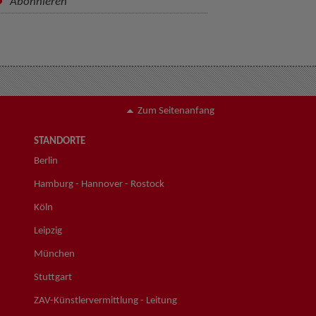
Abonnieren
Zum Seitenanfang
STANDORTE
Berlin
Hamburg - Hannover - Rostock
Köln
Leipzig
München
Stuttgart
ZAV-Künstlervermittlung - Leitung