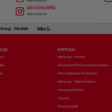
Abonnieren
ZAV SCHAUSPIEL
Abonnieren
bung - Models
Niko G.
LLES
PORTFOLIO
uns
Werbung - Models
les
Schauspiel Film/Fernsehen/Media
ne
Filmschaffende Produktion
Werbung - Talents/Extras
Schauspiel Bühne
Musical
Show/Artistik