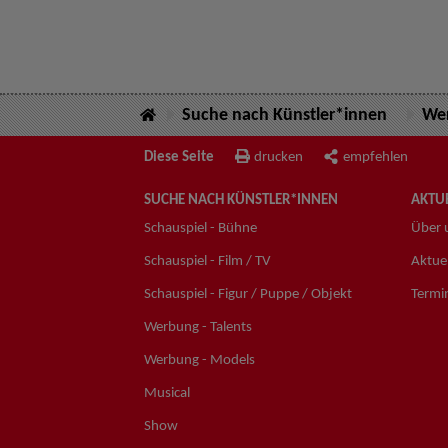
Suche nach Künstler*innen
Wer
Diese Seite
drucken
empfehlen
SUCHE NACH KÜNSTLER*INNEN
AKTUE
Schauspiel - Bühne
Über 
Schauspiel - Film / TV
Aktuel
Schauspiel - Figur / Puppe / Objekt
Termi
Werbung - Talents
Werbung - Models
Musical
Show