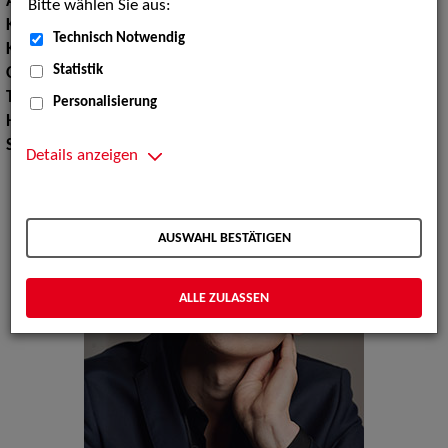
Augenfarbe:
braun
Bitte wählen Sie aus:
Körpergröße:
183 cm
Technisch Notwendig
Konfektionsgröße:
48
Statistik
Oberweite:
89
Taille:
71
Personalisierung
Hüfte:
91
Schuhgröße:
44
Details anzeigen
AUSWAHL BESTÄTIGEN
ALLE ZULASSEN