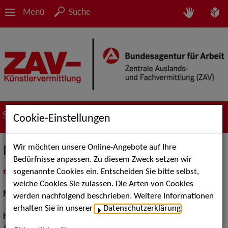
Menü
Suche
Suche nach Künstler*innen
Cookie-Einstellungen
Wir möchten unsere Online-Angebote auf Ihre
Moses H.
Bedürfnisse anpassen. Zu diesem Zweck setzen wir
sogenannte Cookies ein. Entscheiden Sie bitte selbst,
in
Meine Merkliste
legen
als PDF speichern
welche Cookies Sie zulassen. Die Arten von Cookies
Models / Werbung:
Fotomodell
werden nachfolgend beschrieben. Weitere Informationen
erhalten Sie in unserer
Datenschutzerklärung
.
Haarfarbe:
braun