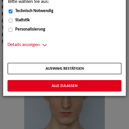
Augenfarbe:
grün, braun
Bitte wählen Sie aus:
Körpergröße:
178 cm
Technisch Notwendig
Konfektionsgröße:
44
Statistik
Oberweite:
80
Taille:
66
Personalisierung
Hüfte:
89
Schuhgröße:
41
Details anzeigen
AUSWAHL BESTÄTIGEN
ALLE ZULASSEN