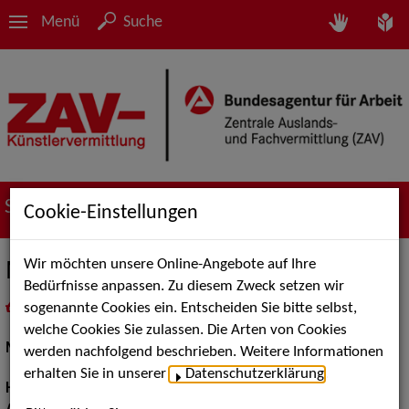
Menü
Suche
Suche nach Künstler*innen
Cookie-Einstellungen
Wir möchten unsere Online-Angebote auf Ihre
Meiko M.
Bedürfnisse anpassen. Zu diesem Zweck setzen wir
sogenannte Cookies ein. Entscheiden Sie bitte selbst,
in
Meine Merkliste
legen
als PDF speichern
welche Cookies Sie zulassen. Die Arten von Cookies
Models / Werbung:
Fotomodell
werden nachfolgend beschrieben. Weitere Informationen
erhalten Sie in unserer
Datenschutzerklärung
.
Haarfarbe:
braun