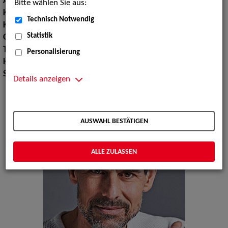
Augenfarbe:
braun
Bitte wählen Sie aus:
Körpergröße:
184 cm
Technisch Notwendig
Konfektionsgröße:
50
Statistik
Oberweite:
107
Taille:
82
Personalisierung
Hüfte:
95
Schuhgröße:
43
Details anzeigen
AUSWAHL BESTÄTIGEN
ALLE ZULASSEN