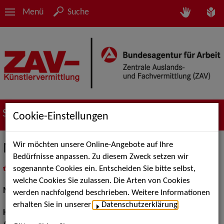
Menü
Suche
Suche nach Künstler*innen
Cookie-Einstellungen
Wir möchten unsere Online-Angebote auf Ihre
Matthias F.
Bedürfnisse anpassen. Zu diesem Zweck setzen wir
sogenannte Cookies ein. Entscheiden Sie bitte selbst,
in
Meine Merkliste
legen
als PDF speichern
welche Cookies Sie zulassen. Die Arten von Cookies
Models / Werbung:
Fotomodell
werden nachfolgend beschrieben. Weitere Informationen
erhalten Sie in unserer
Datenschutzerklärung
.
Haarfarbe:
braun