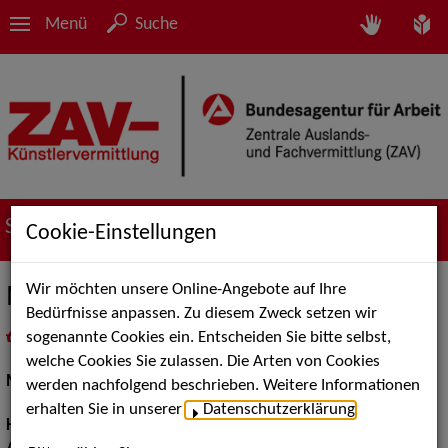
Menü
Suche
Suche nach Künstler*innen
Cookie-Einstellungen
Wir möchten unsere Online-Angebote auf Ihre
Marvin K.
Bedürfnisse anpassen. Zu diesem Zweck setzen wir
sogenannte Cookies ein. Entscheiden Sie bitte selbst,
in
Meine Merkliste
legen
als PDF speichern
welche Cookies Sie zulassen. Die Arten von Cookies
Models / Werbung:
Fotomodell, Dressman
werden nachfolgend beschrieben. Weitere Informationen
erhalten Sie in unserer
Datenschutzerklärung
.
Haarfarbe:
braun